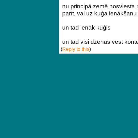
nu principā zemē nosviesta n
parīt, vai uz kuģa ienākšanu
un tad ienāk kuģis
un tad visi dzenās vest konte
(
Reply to this
)