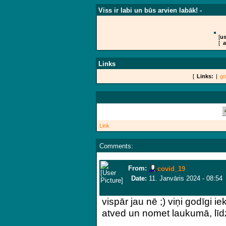
Viss ir labi un būs arvien labāk! -
[
us
[
a
Links
[
Links:
|
go
Link
Comments:
From:
covid_19
Date:
11. Janvāris 2024 - 08:54
vispār jau nē ;) viņi godīgi 
atved un nomet laukumā, līd