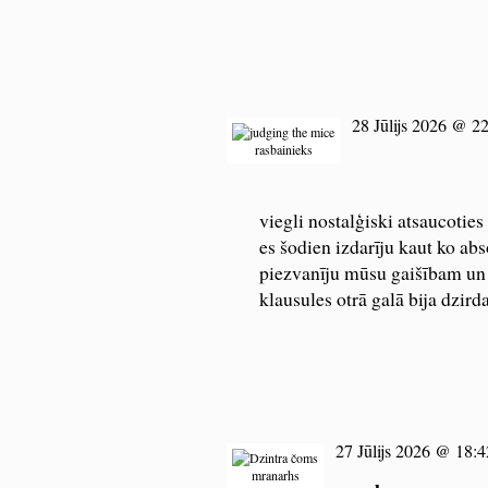
28 Jūlijs 2026 @ 2
rasbainieks
viegli nostalģiski atsaucoti
es šodien izdarīju kaut ko ab
piezvanīju mūsu gaišībam un 
klausules otrā galā bija dzird
27 Jūlijs 2026 @ 18:4
mranarhs