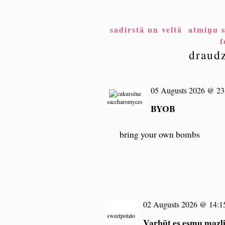
sadirstā un veltā
atmiņu s
f
draudz
05 Augusts 2026 @ 23
saccharomyces
BYOB
bring your own bombs
02 Augusts 2026 @ 14:1
sweetpotato
Varbūt es esmu maz