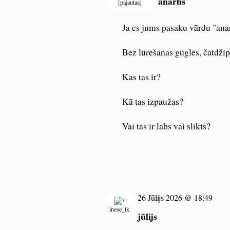
anarhs
[
pajautaa
]
Ja es jums pasaku vārdu "anar
Bez lūrēšanas gūglēs, čatdžipit
Kas tas ir?
Kā tas izpaužas?
Vai tas ir labs vai slikts?
26 Jūlijs 2026 @ 18:49
inese_tk
jūlijs