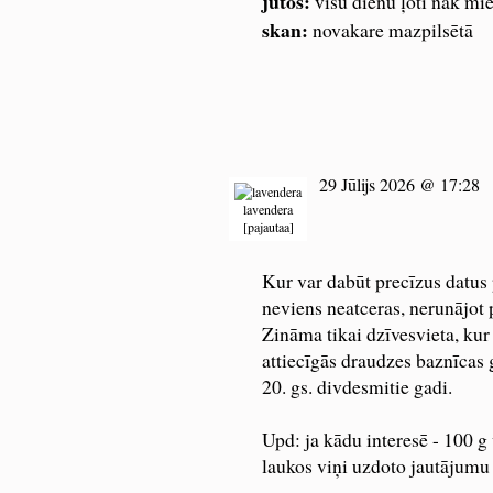
jūtos:
visu dienu ļoti nāk mi
skan:
novakare mazpilsētā
29 Jūlijs 2026 @ 17:28
lavendera
[
pajautaa
]
Kur var dabūt precīzus datus 
neviens neatceras, nerunājot
Zināma tikai dzīvesvieta, kur
attiecīgās draudzes baznīcas 
20. gs. divdesmitie gadi.
Upd: ja kādu interesē - 100 g
laukos viņi uzdoto jautājumu p