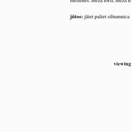
mellenes. mežā forši, mežā ir s
jūtos:
jāiet paliet siltumnica
viewing