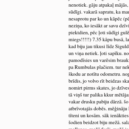
nenotiek. gāju atpakaļ mājās, 
sūdīgi. vakarā sapratu, ka ma
nesaprotu par ko un kāpēc (
neziņa, ko iesākt ar savu dzīvi
piektdien, pēc ļoti sūdīgi gul
miegs!!!!!) 7.35 kāpu busā, la
kad biju jau tikusi līdz Siguld
un viņa netiek. ļoti sapīku. n
pamodīsies un varēsim braukt
pa Rumbulas plačiem. tur nek
škodu ar notītu odometru. nopi
brīdis, jo volvo rīt beidzas sk
nomirt pirms skates, jo dzīve
tā viņš tur palika kkur mētāj
vakar drusku pabiju dārzā. šo
atbrīvotajās dobēs. mēģināju k
tīteni un kosām. sāk ienākties
šodien beidzot biju mežā. sal