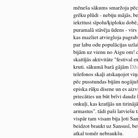
mēneša sākums smaržoja pēc li
grēku plūdi - nebiju mājās, b
iekritusi sīpolu/ķiploku dobē,
puramalā stāvēja ūdens - virs
kas mazliet atviegloja pagrab
par labu odu populācijas uzla
bijām uz vienu no Aigu om! di
skaitījās aktivitāte "festival e
kruti. sākumā barā gājām
Džo
telefonos skaļi atskaņojot viņa
pēc pusstundas bijām nogāju
episka rūķu disene un es aizvi
priecāties un būt brīvi daudz 
onkuļi, kas kratījās un tirin
armastus". tādi paši latviešu
vispār tam visam bija ļoti San
beidzot braukt uz Sansusī, be
atkal tomēr nebraukšu.