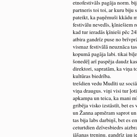
etnofestivāls pagāja norm. bij
partneris toi toi, ar kuru biju 
pateikt, ka paņēmuši kkādu m
festivālu nevedīs, ķīniešiem 
kad tur ieradās ķīnieši pēc 24h
atbira gandrīz puse no brīvprā
vismaz festivālā neuznāca tas
kopumā pagāja labi. tikai biļe
šonedēļ arī paspēja daudz kas 
direktori, sapratām, ka viņa t
kultūras biedrība.
trešdien vedu Mudīti uz soci
viņa draugus. viņi visi tur ļot
apkampa un teica, ka mani mī
gribēja visko izstāstīt, bet es
un Žanna apmēram saprot un va
tas bija labs darbiņš, bet es 
ceturtdien dzīvesbiedrs aizbra
jāšanas treniņu. gandrīz jau i