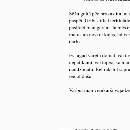
Sēžu gultā pēc brokastīm un c
paspēt. Gribas tikai ieritināt
paslīdēt man garām. Ja mēs e
matus un noskūt kājas, lai var
darbs.
Es tagad varētu domāt, vai tas 
nepatīkami, vai tāpēc, ka man 
daudz matu. Bet rakstot saprat
ieejot dušā.
Varbūt man vienkārši vajadzē