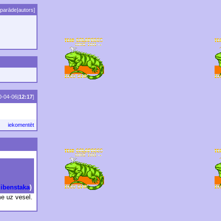
parāde
|
autors
]
0-04-06|
12:17
]
iekomentēt
zibenstaka
)
me uz vesel.