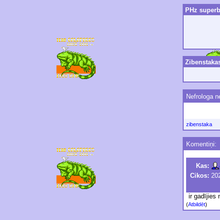
PHz superb
Zibenstaka
Nefrologa n
zibenstaka
Komentiņi:
Kas:
Cikos:
202
ir gadījies
(
Atbildēt
)