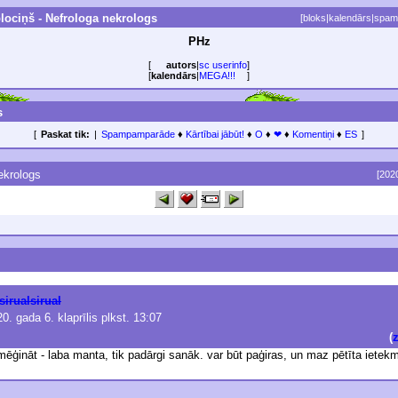
lociņš - Nefrologa nekrologs
[
bloks
|
kalendārs
|
spam
PHz
[
autors
|
sc userinfo
]
[
kalendārs
|
MEGA!!!
]
s
[
Paskat tik:
|
Spampamparāde
♦
Kārtībai jābūt!
♦
O
♦
❤
♦
Komentiņi
♦
ES
]
ekrologs
[202
sirualsirual
0. gada 6. klaprīlis plkst. 13:07
(
 mēģināt - laba manta, tik padārgi sanāk. var būt paģiras, un maz pētīta ietek