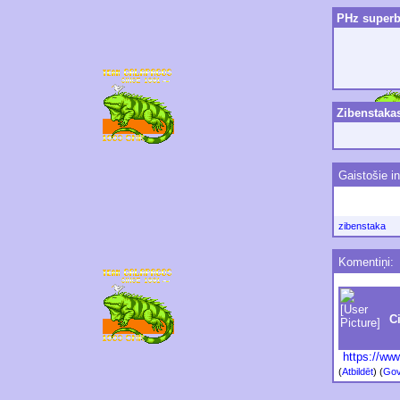
PHz superbl
Zibenstaka
Gaistošie i
zibenstaka
Komentiņi:
C
https://ww
(
Atbildēt
)
(
Gov