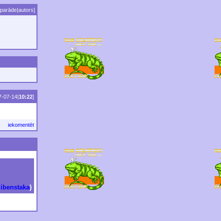
parāde
|
autors
]
7-07-14|
10:22
]
iekomentēt
zibenstaka
)