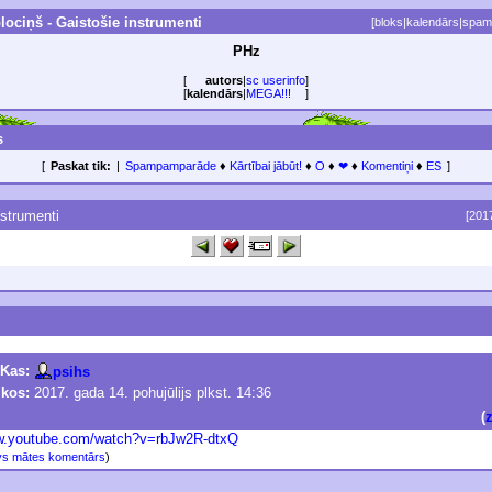
ociņš - Gaistošie instrumenti
[
bloks
|
kalendārs
|
spam
PHz
[
autors
|
sc userinfo
]
[
kalendārs
|
MEGA!!!
]
s
[
Paskat tik:
|
Spampamparāde
♦
Kārtībai jābūt!
♦
O
♦
❤
♦
Komentiņi
♦
ES
]
nstrumenti
[201
Kas:
psihs
ikos:
2017. gada 14. pohujūlijs plkst. 14:36
(
w.youtube.com/watch?v=rbJ
w2R-dtxQ
s mātes komentārs
)