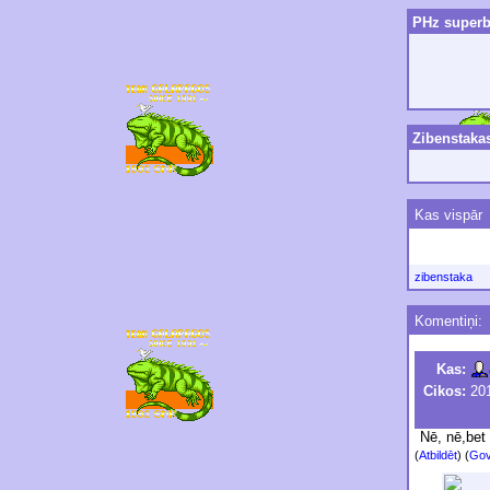
PHz superbl
Zibenstaka
Kas vispār
zibenstaka
Komentiņi:
Kas:
Cikos:
201
Nē, nē,bet 
(
Atbildēt
)
(
Gov