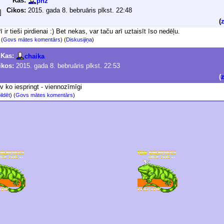
Kas:
phz
Cikos:
2015. gada 8. bebruāris plkst. 22:48
(
 ir tieši pirdienai :) Bet nekas, var taču arī uztaisīt īso nedēļu.
)
(
Govs mātes komentārs
) (
Diskusijiņa
)
Kas:
chaika
ikos:
2015. gada 8. bebruāris plkst. 22:53
(
v ko iespringt - viennozīmīgi
ildēt
)
(
Govs mātes komentārs
)