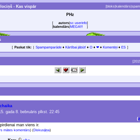
ociņš - Kas vispār
[
bloks
|
kalendārs
|
spam
PHz
[
autors
|
sc userinfo
]
[
kalendārs
|
MEGA!!!
]
s
[
Paskat tik:
|
Spampamparāde
♦
Kārtībai jābūt!
♦
O
♦
❤
♦
Komentiņi
♦
ES
]
[201
chaika
5. gada 8. bebruāris plkst. 22:45
(
pirdienai man viens ir.
s mātes komentārs
) (
Diskusijiņa
)