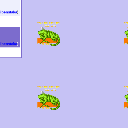
zibenstaka
)
zibenstaka
)