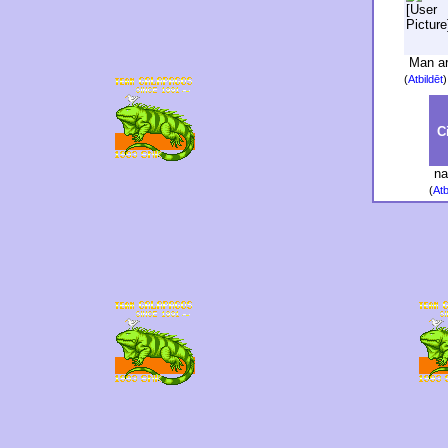
Man arī
(
Atbildēt
C
na
(
Atb