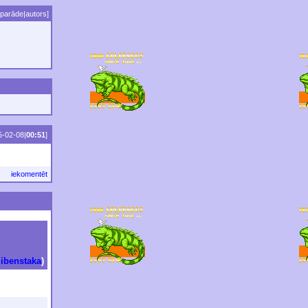
parāde
|
autors
]
5-02-08|
00:51
]
iekomentēt
zibenstaka
)