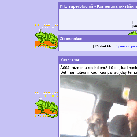
PHz superblociņš - Komentiņa rakstīšan
[
[
ka
Zibenstakas
[
Paskat tik:
|
Spampampar
Kas vispār
Āāāā, aizmirsu seskdienu! Tā iet, kad noskat
Bet man toties ir kaut kas par suņday tēmu