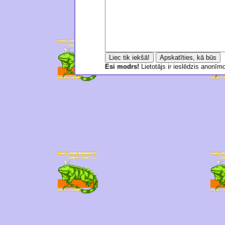
Esi modrs!
Lietotājs ir ieslēdzis anonī