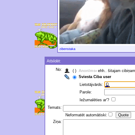
zibenstaka
Atbildēt:
No:
( )
Anonīms
- ehh.. šitajam cibiņa
Sviesta Ciba user
Lietotājvārds:
Parole:
Iežurnalēties ar'?
Temats:
Neformatēt automātiski:
Ziņa: