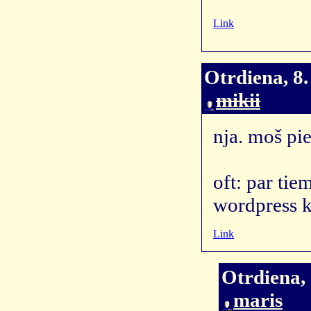
Link
Otrdiena, 8.
mikii
nja. moš pie
oft: par tie
wordpress k
Link
Otrdiena, 
maris