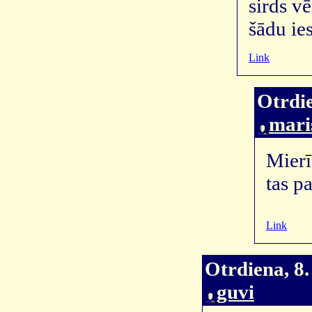
sirds v
šādu ie
Link
Otrdie
mari
Mierī
tas p
Link
Otrdiena, 8.
guvi