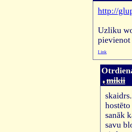
http://gl
Uzliku wor
pievienot
Link
Otrdiena
mikii
skaidrs
hostēto
sanāk ka
savu bl