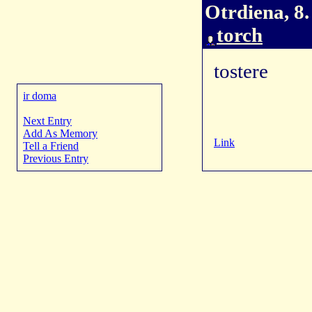
Otrdiena, 8.
torch
tostere
ir doma
Next Entry
Add As Memory
Link
Tell a Friend
Previous Entry