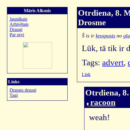
Māris Alksnis
Otrdiena, 8. M
Jaunākais
Drosme
Arhivētais
Draugi
Par sevi
Š is ir
krosposts
no
glu
Lūk, tā tik ir
Tags:
advert
,
Link
Links
Draugu draugi
Otrdiena, 8.
Tagi
racoon
weah!