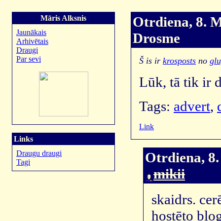
Māris Alksnis
Otrdiena, 8. M
Jaunākais
Drosme
Arhivētais
Draugi
Par sevi
Š is ir
krosposts
no
glu
Lūk, tā tik ir
Tags:
advert
,
Link
Links
Draugu draugi
Otrdiena, 8.
Tagi
mikii
skaidrs. ce
hostēto blog