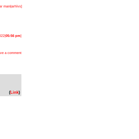
ar mani
|
arhīvs
]
022|
05:56 pm
]
ve a comment
(
Link
)