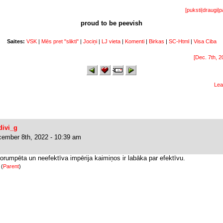
[
puksti
|
draugi
|
p
proud to be peevish
Saites:
VSK
|
Mēs pret "slikti"
|
Jociņi
|
LJ vieta
|
Komenti
|
Birkas
|
SC-Html
|
Visa Ciba
[Dec. 7th, 2
Lea
divi_g
ember 8th, 2022 - 10:39 am
orumpēta un neefektīva impērija kaimiņos ir labāka par efektīvu.
)
(
Parent
)