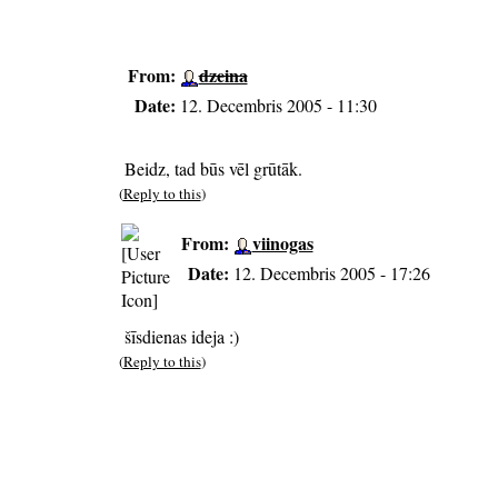
From:
dzeina
Date:
12. Decembris 2005 - 11:30
Beidz, tad būs vēl grūtāk.
(
Reply to this
)
From:
viinogas
Date:
12. Decembris 2005 - 17:26
šīsdienas ideja :)
(
Reply to this
)