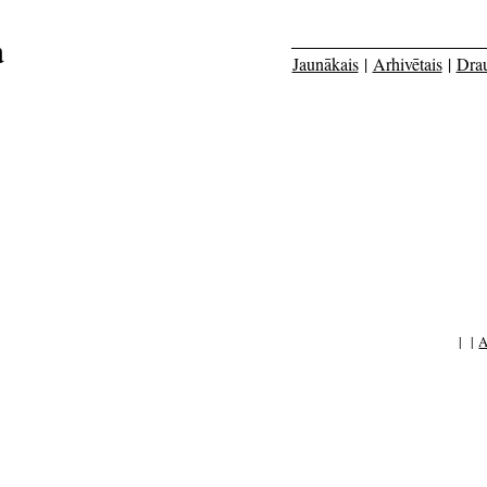
a
Jaunākais
|
Arhivētais
|
Dra
| |
A