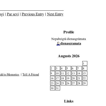
ugi
|
Par sevi
|
Previous Entry
|
Next Entry
Profile
Nepabeigtā dienasgrāmata
dienasgramata
Augusts 2026
1
2
3
4
5
6
7
8
9
10
11
12
13
14
15
dd to Memories
|
Tell A Friend
16
17
18
19
20
21
22
23
24
25
26
27
28
29
30
31
Links