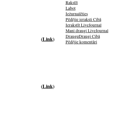
Rakstīt
Labot
Iežurnalēties
Pēdējie ieraksti Cibā
Ierakstīt LiveJournal
Mani draugi LiveJournal
DrauguDraugi Cibā
(
Link
)
Pēdējie komentāri
(
Link
)