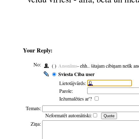
Your Reply:
No:
Anonīms
( )
- ehh.. šitajam cibiņam netīk a
Sviesta Ciba user
Lietotājvārds:
Parole:
Iežurnalēties ar'?
Temats:
Neformatēt automātiski:
Ziņa: