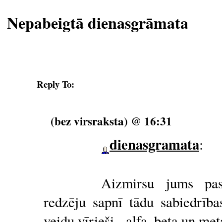
Nepabeigtā dienasgrāmata
Reply To:
(bez virsraksta) @ 16:31
dienasgramata
:
Aizmirsu jums pas
redzēju sapnī tādu sabiedrība
veidu vīrieši - alfa, beta un met