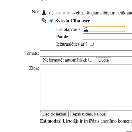
No:
Anonīms
( )
- ehh.. šitajam cibiņam netīk a
Sviesta Ciba user
Lietotājvārds:
Parole:
Iežurnalēties ar'?
Temats:
Neformatēt automātiski:
Ziņa:
Esi modrs!
Lietotājs ir ieslēdzis anonīmo koment
Pow