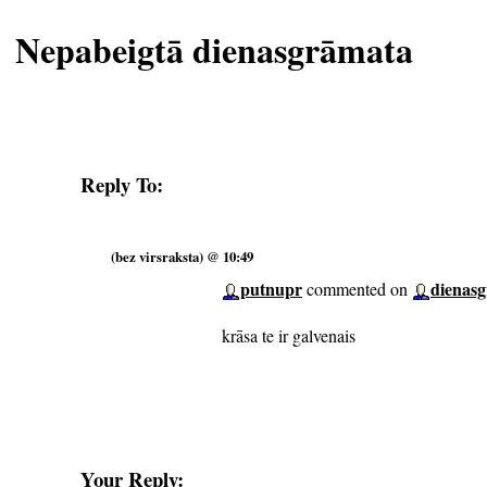
Nepabeigtā dienasgrāmata
Reply To:
(bez virsraksta) @ 10:49
putnupr
dienas
commented on
krāsa te ir galvenais
Your Reply: