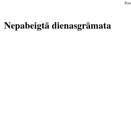
Pow
Nepabeigtā dienasgrāmata