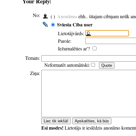
Your Reply:
No:
Anonīms
( )
- ehh.. šitajam cibiņam netīk a
Sviesta Ciba user
Lietotājvārds:
Parole:
Iežurnalēties ar'?
Temats:
Neformatēt automātiski:
Ziņa:
Esi modrs!
Lietotājs ir ieslēdzis anonīmo koment