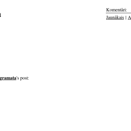
Komentāri:
a
Jaunākais
|
A
sgramata
's post: