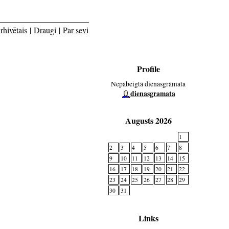
rhivētais
|
Draugi
|
Par sevi
Profile
Nepabeigtā dienasgrāmata
dienasgramata
Augusts 2026
1
2
3
4
5
6
7
8
9
10
11
12
13
14
15
16
17
18
19
20
21
22
23
24
25
26
27
28
29
30
31
Links