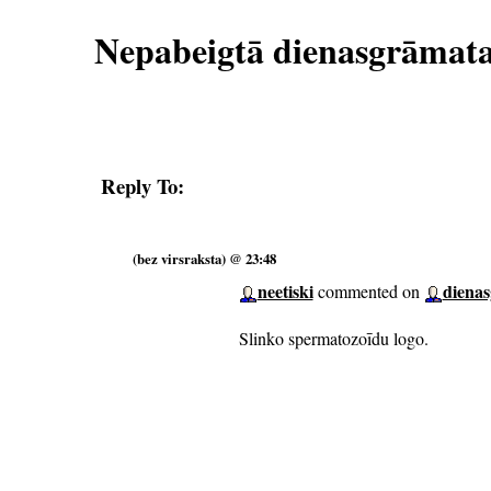
Nepabeigtā dienasgrāmat
Reply To:
(bez virsraksta) @ 23:48
neetiski
diena
commented on
Slinko spermatozoīdu logo.