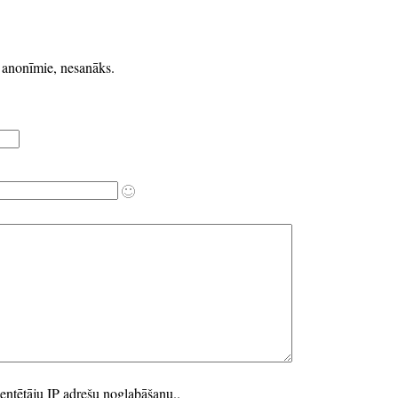
k anonīmie, nesanāks.
entētāju IP adrešu noglabāšanu..