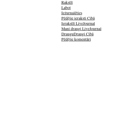
Rakstīt
Labot
Iežurnalēties
Pēdējie ieraksti Cibā
Ierakstīt LiveJournal
Mani draugi LiveJournal
DrauguDraugi Cibā
Pēdējie komentāri