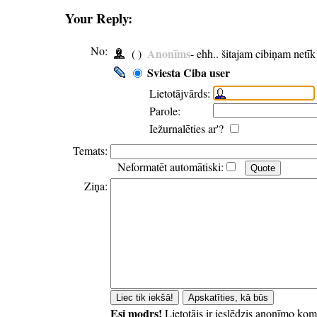
Your Reply:
No:
Anonīms
( )
- ehh.. šitajam cibiņam netī
Sviesta Ciba user
Lietotājvārds:
Parole:
Iežurnalēties ar'?
Temats:
Neformatēt automātiski:
Ziņa:
Esi modrs!
Lietotājs ir ieslēdzis anonīmo kom