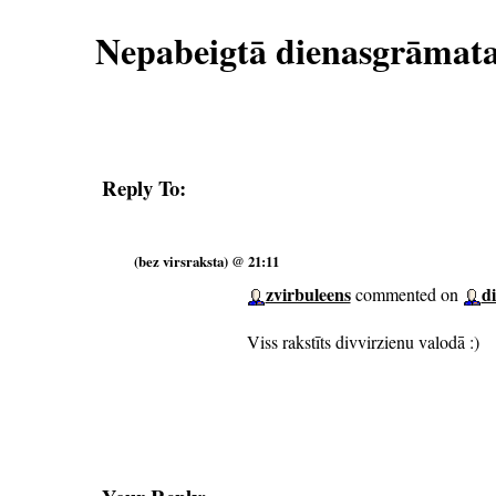
Nepabeigtā dienasgrāmat
Reply To:
(bez virsraksta) @ 21:11
zvirbuleens
d
commented on
Viss rakstīts divvirzienu valodā :)