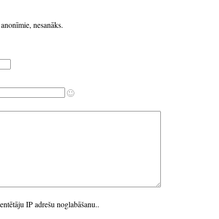
k anonīmie, nesanāks.
entētāju IP adrešu noglabāšanu..