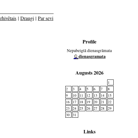
rhivētais
|
Draugi
|
Par sevi
Profile
Nepabeigtā dienasgrāmata
dienasgramata
Augusts 2026
1
2
3
4
5
6
7
8
9
10
11
12
13
14
15
16
17
18
19
20
21
22
23
24
25
26
27
28
29
30
31
Links