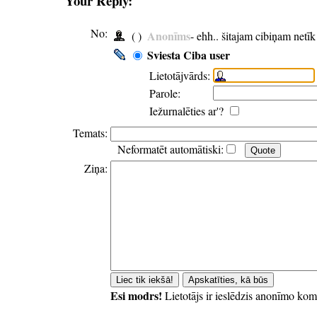
Your Reply:
No:
Anonīms
( )
- ehh.. šitajam cibiņam netī
Sviesta Ciba user
Lietotājvārds:
Parole:
Iežurnalēties ar'?
Temats:
Neformatēt automātiski:
Ziņa:
Esi modrs!
Lietotājs ir ieslēdzis anonīmo kom