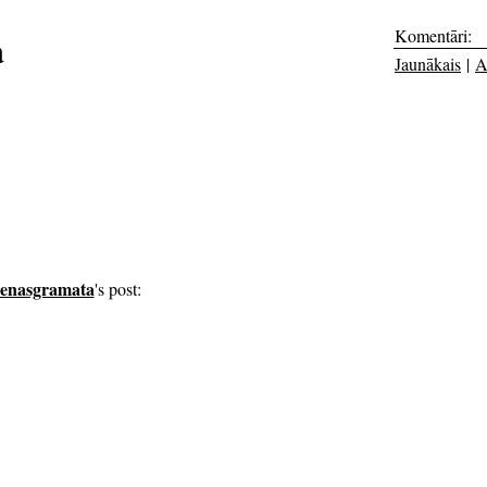
Komentāri:
a
Jaunākais
|
A
ienasgramata
's post: