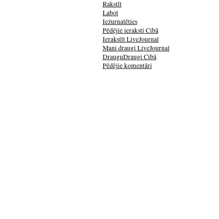
Rakstīt
Labot
Iežurnalēties
Pēdējie ieraksti Cibā
Ierakstīt LiveJournal
Mani draugi LiveJournal
DrauguDraugi Cibā
Pēdējie komentāri