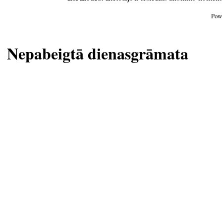
Pow
Nepabeigtā dienasgrāmata