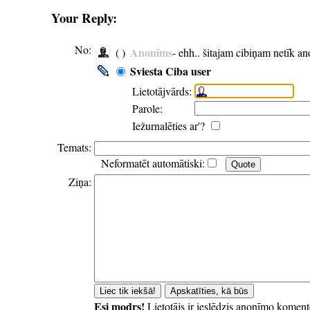
Your Reply:
No:
Anonīms
( )
- ehh.. šitajam cibiņam netīk a
Sviesta Ciba user
Lietotājvārds:
Parole:
Iežurnalēties ar'?
Temats:
Neformatēt automātiski:
Ziņa:
Esi modrs!
Lietotājs ir ieslēdzis anonīmo koment