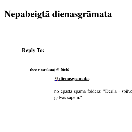
Nepabeigtā dienasgrāmata
Reply To:
(bez virsraksta) @ 20:46
dienasgramata
:
no epasta spama foldera: "Derila - spilv
galvas sāpēm."