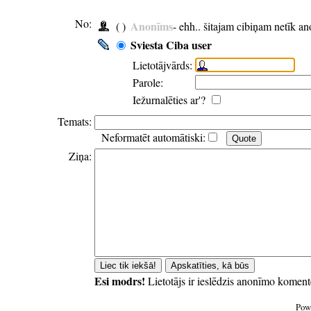
No:
Anonīms
( )
- ehh.. šitajam cibiņam netīk a
Sviesta Ciba user
Lietotājvārds:
Parole:
Iežurnalēties ar'?
Temats:
Neformatēt automātiski:
Ziņa:
Esi modrs!
Lietotājs ir ieslēdzis anonīmo koment
Pow