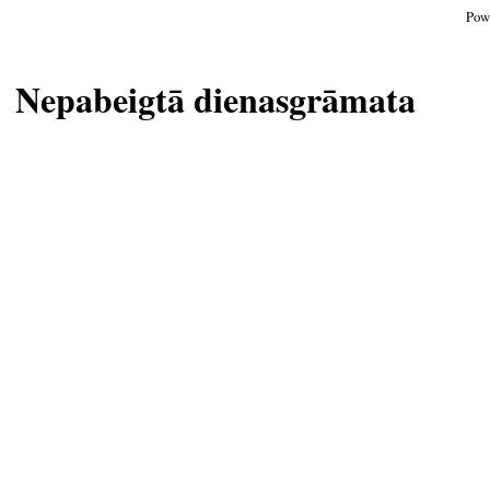
Pow
Nepabeigtā dienasgrāmata