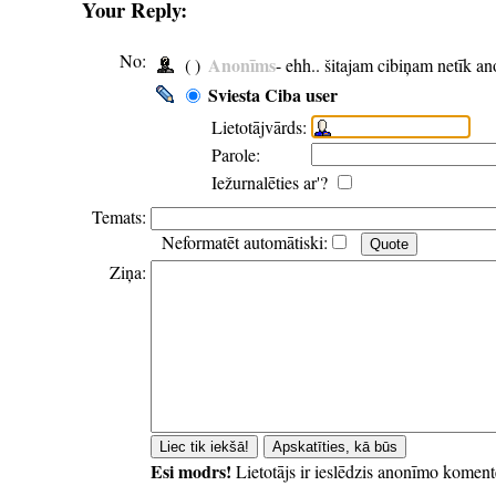
Your Reply:
No:
Anonīms
( )
- ehh.. šitajam cibiņam netīk a
Sviesta Ciba user
Lietotājvārds:
Parole:
Iežurnalēties ar'?
Temats:
Neformatēt automātiski:
Ziņa:
Esi modrs!
Lietotājs ir ieslēdzis anonīmo koment