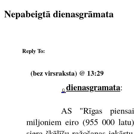
Nepabeigtā dienasgrāmata
Reply To:
(bez virsraksta) @ 13:29
dienasgramata
:
AS "Rīgas piensa
miljoniem eiro (955 000 latu)
siera šķēlīšu ražošanas iekārtu.