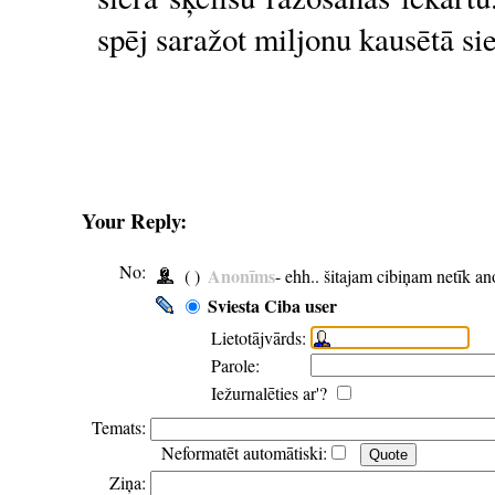
spēj saražot miljonu kausētā sie
Your Reply:
No:
Anonīms
( )
- ehh.. šitajam cibiņam netīk a
Sviesta Ciba user
Lietotājvārds:
Parole:
Iežurnalēties ar'?
Temats:
Neformatēt automātiski:
Ziņa: