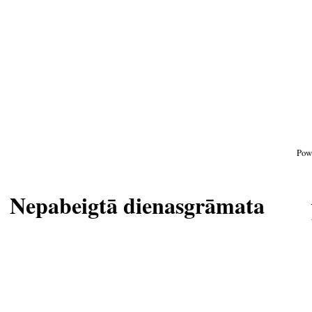
Pow
Nepabeigtā dienasgrāmata