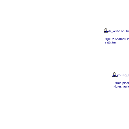
di_wine
on Jul
Biju uz Adamsu ie
sajūtām...
young_
Pirms pieci
Nu es jau i