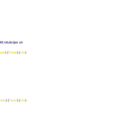
ēļ situācijas un
eply
) (
Thread
) (
Link
)
eply
) (
Parent
) (
Link
)