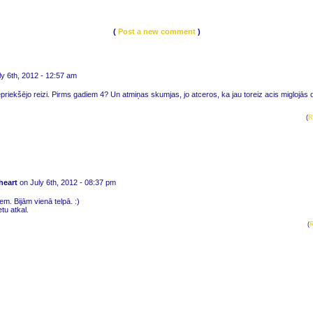
(
Post a new comment
)
y 6th, 2012 - 12:57 am
priekšējo reizi. Pirms gadiem 4? Un atmiņas skumjas, jo atceros, ka jau toreiz acis miglojās d
(
R
heart
on July 6th, 2012 - 08:37 pm
em. Bijām vienā telpā. :)
etu atkal.
(
R