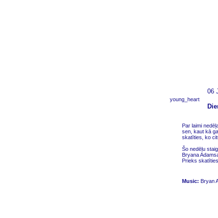
06 
young_heart
Die
Par laimi nedēļa
sen, kaut kā ga
skatīties, ko c
Šo nedēļu staig
Bryana Adamsa
Prieks skatīti
Music:
Bryan A