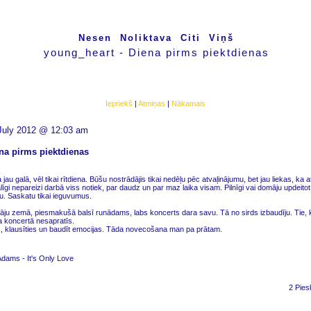
Nesen
Noliktava
Citi
Viņš
young_heart - Diena pirms piektdienas
Iepriekš
|
Atmiņas
|
Nākamais
July 2012 @ 12:03 am
na pirms piektdienas
 jau galā, vēl tikai rītdiena. Būšu nostrādājis tikai nedēļu pēc atvaļinājumu, bet jau liekas, ka a
līgi nepareizi darbā viss notiek, par daudz un par maz laika visam. Pilnīgi vai domāju updeit
itu. Saskatu tikai ieguvumus.
āju zemā, piesmakušā balsī runādams, labs koncerts dara savu. Tā no sirds izbaudīju. Tie, k
 koncertā nesapratīs.
es, klausīties un baudīt emocijas. Tāda novecošana man pa prātam.
dams - It's Only Love
2 Pies