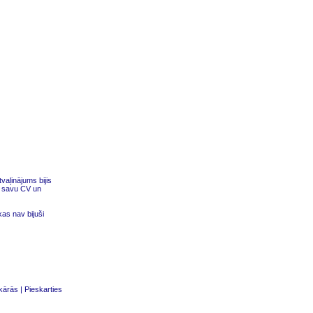
tvaļinājums bijis
ot savu CV un
as nav bijuši
kārās
|
Pieskarties