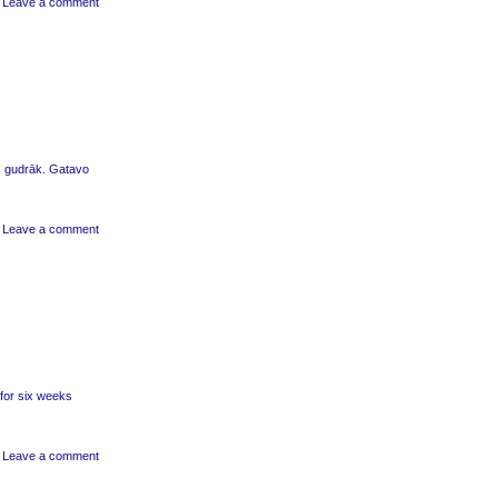
Leave a comment
ez gudrāk. Gatavo
|
Leave a comment
 for six weeks
Leave a comment