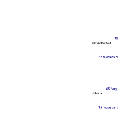
0
dienasgramata
No reklāmas pi
05 Aug
dzheina
Tā nogurt var 