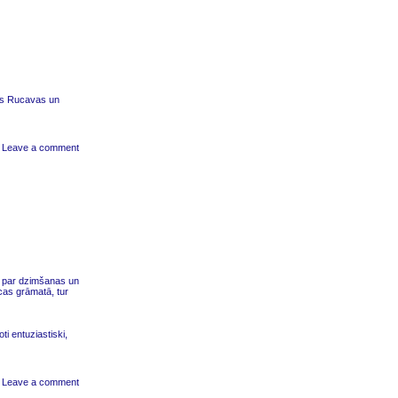
is Rucavas un
Leave a comment
t par dzimšanas un
cas grāmatā, tur
ti entuziastiski,
|
Leave a comment