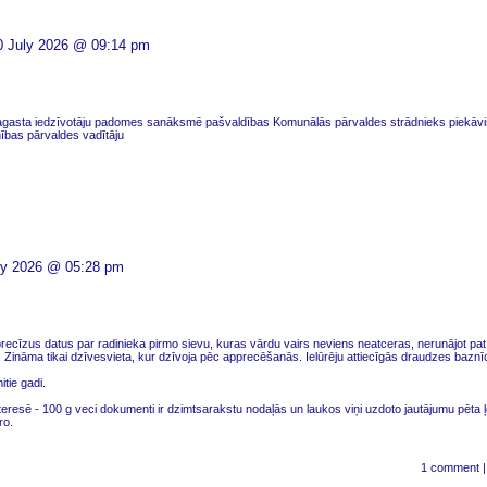
0 July 2026 @ 09:14 pm
agasta iedzīvotāju padomes sanāksmē pašvaldības Komunālās pārvaldes strādnieks piekāv
ības pārvaldes vadītāju
ly 2026 @ 05:28 pm
precīzus datus par radinieka pirmo sievu, kuras vārdu vairs neviens neatceras, nerunājot pa
 Zināma tikai dzīvesvieta, kur dzīvoja pēc apprecēšanās. Ielūrēju attiecīgās draudzes baznī
itie gadi.
teresē - 100 g veci dokumenti ir dzimtsarakstu nodaļās un laukos viņi uzdoto jautājumu pēta ļo
ro.
1 comment