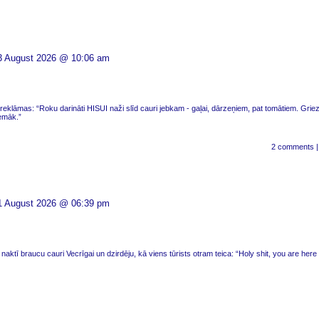
3 August 2026 @ 10:06 am
reklāmas: “Roku darināti HISUI naži slīd cauri jebkam - gaļai, dārzeņiem, pat tomātiem. Gri
zemāk.”
2 comments
1 August 2026 @ 06:39 pm
naktī braucu cauri Vecrīgai un dzirdēju, kā viens tūrists otram teica: “Holy shit, you are here