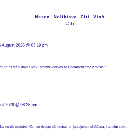
Nesen
Noliktava
Citi
Viņš
Citi
6 August 2026 @ 03:19 pm
eturā: “Trešai daļai cilvēku trombi veidojas bez acīmredzama iemesla.”
ust 2026 @ 08:25 pm
tikai no pārmaiņām. Kā man riebjas pārmaiņas un jautajumu risināšana, kas tām seko.