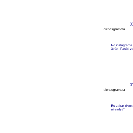
0
dienasgramata
No instagrama 
ātrāk. Pasūti 
0
dienasgramata
Es vakar divos 
already?”