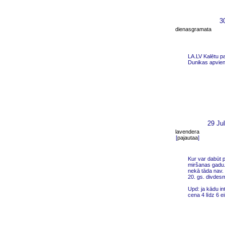
3
dienasgramata
LA.LV Kalētu p
Dunikas apvien
29 Ju
lavendera
[
pajautaa
]
Kur var dabūt 
miršanas gadu.
nekā tāda nav.
20. gs. divdesm
Upd: ja kādu in
cena 4 līdz 6 ei