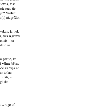
eidzas, viss
 pieaugs tie
gi"? Varbūt
u(s) aizgrūžot
Nekas, ja tiek
 tiks izgrūzti
asinīs - ka
stelē ar
jā par to, ka
lā vēlme bērnu
pēc ka viņš no
ar to kas
r māti, un
ngliska
 average of