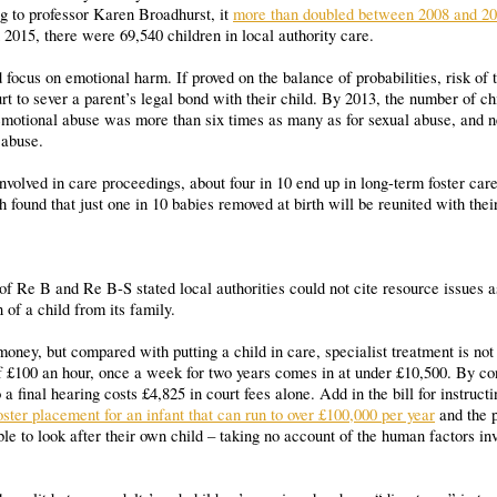
ng to professor Karen Broadhurst, it
more than doubled between 2008 and 20
2015, there were 69,540 children in local authority care.
 focus on emotional harm. If proved on the balance of probabilities, risk of t
t to sever a parent’s legal bond with their child. By 2013, the number of ch
 emotional abuse was more than six times as many as for sexual abuse, and n
 abuse.
volved in care proceedings, about four in 10 end up in long-term foster care
 found that just one in 10 babies removed at birth will be reunited with thei
 of Re B and Re B-S stated local authorities could not cite resource issues a
of a child from its family.
money, but compared with putting a child in care, specialist treatment is no
of £100 an hour, once a week for two years comes in at under £10,500. By con
 a final hearing costs £4,825 in court fees alone. Add in the bill for instruct
oster placement for an infant that can run to over £100,000 per year
and the p
le to look after their own child – taking no account of the human factors in