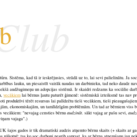
 Club
ub
u. Sistēma, kad tā ir ieskrējusies, strādā uz to, lai sevi palielinātu. Ja soc
darbības lauku, un piesaistīt vairāk naudas un darbinieku, tad neko daudz na
 iekšā audžugimeņu un adopcijas sistēmā. Ir skaidri redzams ka sociālie darb
m,
vecākiem
lai bērnus ļautu paturēt ģimenē: sistēmiskā izteiksmē tas nav pr
oti produktīvi tērēt resursus lai palīdzētu tieši vecākiem, tieši pieaugušajiem
lajām, ekonomiskajām, un tamlīdzīgām problēmām. Un tad ar bērniem viss b
audzināt
audz
s vecākiem: "nevajag censties bērnu
. sākt vajag ar pašu sevi,
viņam vajaga".)
UK šajos gados ir tik dramatiski audzis atņemto bērnu skaits (+ skaits ar g
as nākotnē: tas ko soc.darboņi negrib saprast, ka ar bērna atņemšanu jau ne