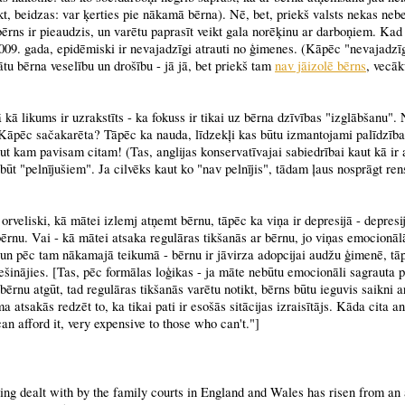
ikt, beidzas: var ķerties pie nākamā bērna). Nē, bet, priekš valsts nekas neb
bērns ir pieaudzis, un varētu paprasīt veikt gala norēķinu ar darboņiem. Kad
2009. gada, epidēmiski ir nevajadzīgi atrauti no ģimenes. (Kāpēc "nevajadzī
ātu bērna veselību un drošību - jā jā, bet priekš tam
nav jāizolē bērns
, vecāk
ā kā likums ir uzrakstīts - ka fokuss ir tikai uz bērna dzīvības "izglābšanu". 
Kāpēc sačakarēta? Tāpēc ka nauda, līdzekļi kas būtu izmantojami palīdzībai,
 kaut kam pavisam citam! (Tas, anglijas konservatīvajai sabiedrībai kaut kā ir 
būt "pelnījušiem". Ja cilvēks kaut ko "nav pelnījis", tādam ļaus nosprāgt ren
, orveliski, kā mātei izlemj atņemt bērnu, tāpēc ka viņa ir depresijā - depresi
bērnu. Vai - kā mātei atsaka regulāras tikšanās ar bērnu, jo viņas emocionā
, un pēc tam nākamajā teikumā - bērnu ir jāvirza adopcijai audžu ģimenē, tā
ešinājies. [Tas, pēc formālas loģikas - ja māte nebūtu emocionāli sagrauta p
bērnu atgūt, tad regulāras tikšanās varētu notikt, bērns būtu ieguvis saikni a
ma atsakās redzēt to, ka tikai pati ir esošās sitācijas izraisītājs. Kāda cita a
n afford it, very expensive to those who can't."]
ng dealt with by the family courts in England and Wales has risen from an