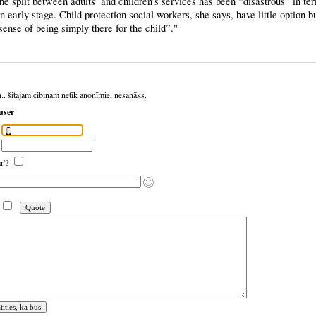
he split between adults’ and children’s services has been “disastrous” in te
an early stage. Child protection social workers, she says, have little option bu
sense of being simply there for the child”."
h.. šitajam cibiņam netīk anonīmie, nesanāks.
user
ar'?