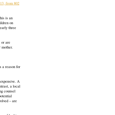
13, from 802
his is an
ildren on
early three
 or are
r mother.
s a reason for
t expensive. A
trast, a local
ing counsel
otential
volved – are