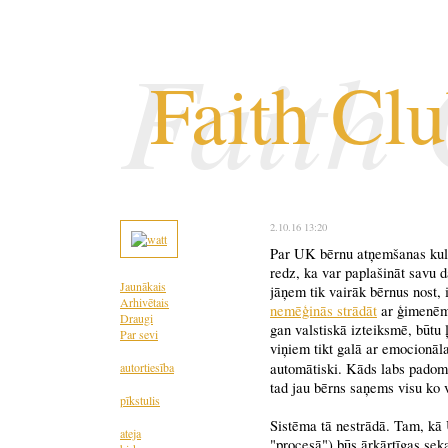
Faith
Faith Cl
2.10.16 13:20
Par UK bērnu atņemšanas kultūr
redz, ka var paplašināt savu 
Jaunākais
jāņem tik vairāk bērnus nost,
Arhivētais
nemēģinās strādāt
ar ģimenē
Draugi
gan valstiskā izteiksmē, būtu ļ
Par sevi
viņiem tikt galā ar emocionā
autortiesība
automātiski. Kāds labs padom
tad jau bērns saņems visu ko 
pīkstulis
Sistēma tā nestrādā. Tam, kā 
ateja
"procesā") būs ārkārtīgas sek