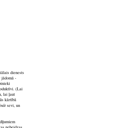
iālais dienests
v jādomā -
inieki
oduktīvi. (Lai
, lai ļaut
ūs kārtībā
ināt
sevi, un
adījumiem
kas nebeidzas