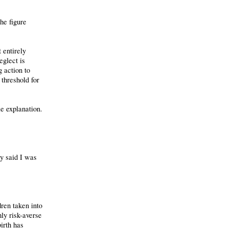
he figure
 entirely
eglect is
g action to
 threshold for
le explanation.
y said I was
ren taken into
hly risk-averse
irth has