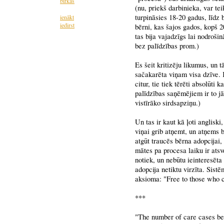
birkas
(nu, priekš darbinieka, var te
turpināsies 18-20 gadus, līdz 
ienākt
iedirst
bērni, kas šajos gados, kopš 
tas bija vajadzīgs lai nodrošin
bez palīdzības prom.)
Es šeit kritizēju likumus, un t
sačakarēta viņam visa dzīve. 
citur, tie tiek tērēti absolūti
palīdzības saņēmējiem ir to jā
vistīrāko sirdsapziņu.)
Un tas ir kaut kā ļoti angliski
viņai grib atņemt, un atņems 
atgūt traucēs bērna adopcijai
mātes pa procesa laiku ir atsv
notiek, un nebūtu ieinteresēta 
adopcija netiktu virzīta. Sistē
aksioma: "Free to those who ca
***
"The number of care cases bei