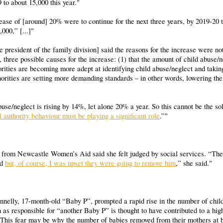
 to about 15,000 this year."
ease of [around] 20% were to continue for the next three years, by 2019-20 t
000,” [...]"
president of the family division] said the reasons for the increase were not
, three possible causes for the increase: (1) that the amount of child abuse/n
horities are becoming more adept at identifying child abuse/neglect and takin
uthorities are setting more demanding standards – in other words, lowering the
abuse/neglect is rising by 14%, let alone 20% a year. So this cannot be the so
l authority behaviour must be playing a significant role
.”"
rom Newcastle Women’s Aid said she felt judged by social services. “The
ld
but, of course, I was upset they were going to remove him
,” she said."
nnelly, 17-month-old “Baby P”, prompted a rapid rise in the number of child
en as responsible for “another Baby P” is thought to have contributed to a hig
s. This fear may be why the number of babies removed from their mothers at b