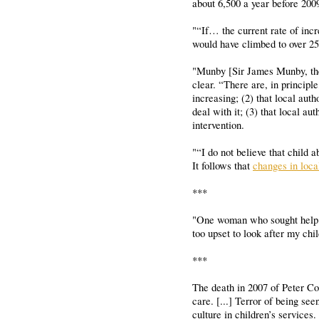
about 6,500 a year before 2009
"“If… the current rate of incr
would have climbed to over 25,
"Munby [Sir James Munby, the 
clear. “There are, in principle
increasing; (2) that local aut
deal with it; (3) that local a
intervention.
"“I do not believe that child 
It follows that
changes in loca
***
"One woman who sought help f
too upset to look after my chi
***
The death in 2007 of Peter Co
care. [...] Terror of being se
culture in children’s service