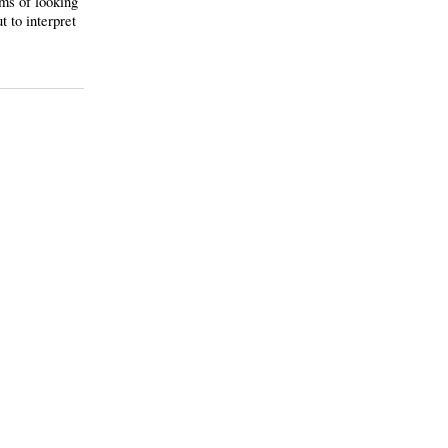
rms of looking
t to interpret