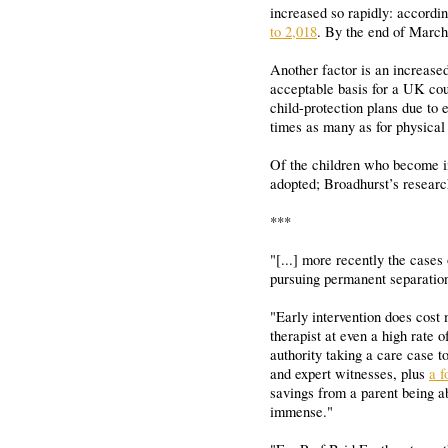
increased so rapidly: accordi
to 2,018
. By the end of March 
Another factor is an increased
acceptable basis for a UK cour
child-protection plans due to
times as many as for physical
Of the children who become in
adopted; Broadhurst’s research
***
"[...] more recently the cases
pursuing permanent separation 
"Early intervention does cost 
therapist at even a high rate 
authority taking a care case to
and expert witnesses, plus
a f
savings from a parent being ab
immense."