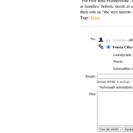
"For Prof Brid Featherstone, t
at families’ holistic needs at 
their role in “the very narrow 
Tags:
bērni
No:
Anonīms
- eh
( )
Sviesta Ciba 
Lietotājvārds:
Parole:
Iežurnalēties 
Temats:
Tematā HTML ir aizliegts
Neformatēt automātiski:
Ziņa: