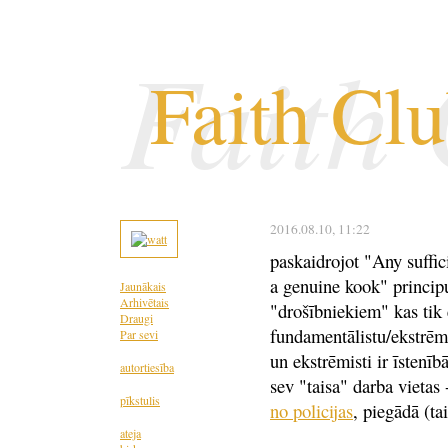
Faith
Faith Cl
2016.08.10
, 11:22
paskaidrojot "Any suffic
a genuine kook" princip
Jaunākais
Arhivētais
"drošībniekiem" kas tik e
Draugi
fundamentālistu/ekstrēmis
Par sevi
un ekstrēmisti ir īstenīb
autortiesība
sev "taisa" darba vieta
pīkstulis
no policijas
, piegādā (ta
ateja