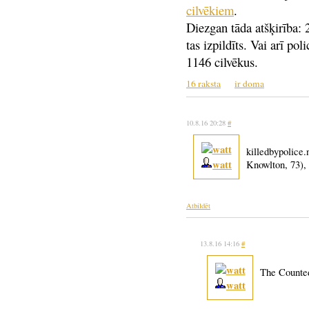
cilvēkiem
.
Diezgan tāda atšķirība: 2
tas izpildīts. Vai arī po
1146 cilvēkus.
16 raksta
ir doma
10.8.16 20:28
#
killedbypolice
watt
Knowlton, 73),
Atbildēt
13.8.16 14:16
#
The Counted
watt