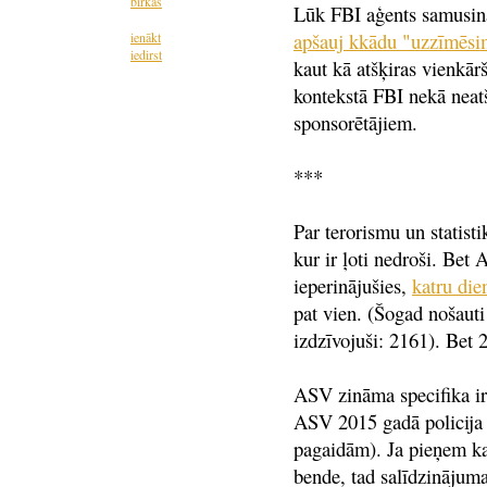
birkas
Lūk FBI aģents samusina 
apšauj kkādu "uzzīmē
ienākt
iedirst
kaut kā atšķiras vienkār
kontekstā FBI nekā neat
sponsorētājiem.
***
Par terorismu un statist
kur ir ļoti nedroši. Bet
ieperinājušies,
katru die
pat vien. (Šogad nošauti
izdzīvojuši: 2161). Bet
ASV zināma specifika ir 
ASV 2015 gadā policija
pagaidām). Ja pieņem ka 
bende, tad salīdzināj