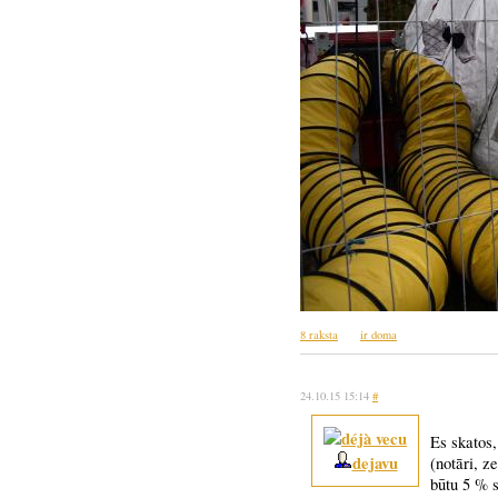
8 raksta
ir doma
24.10.15 15:14
#
Es skatos
dejavu
(notāri, 
būtu 5 % 