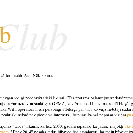
 Club
ub
otuāriem nobirušas. Nāk ziema.
ī diezgan jocīgi nedemokrātiski likumi. (Tas protams balansējas ar daudzum
najiem var uzreiz nosaukt gan GEMA, kas Youtube klipus masveidā bloķē, ga
skā WiFi operators ir arī personīgi atbildīgs par visu ko viņa lietotāji sadar
s praktiski nekad nav pieejams internets - brīnums ka vēl neprasa visiem
pas
pieņemts "Enev" likums, ka līdz 2050. gadam jāpanāk, ka jaunie mājokļi
tiks 
rtiem
. "Enev 2014" nosaka tādus būvniecības standartus, ka māju būvējot i