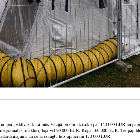
, no perspektīvas, kurā mēs Vācijā pirkām dzīvokli par 140 000 EUR un pap
zemegrāmatas, mākleri) bija vēl 20 000 EUR. Kopā 160 000 EUR. Tie papildu
sadārdzinājums un cena izaugtu līdz apmēram 170 000 EUR.