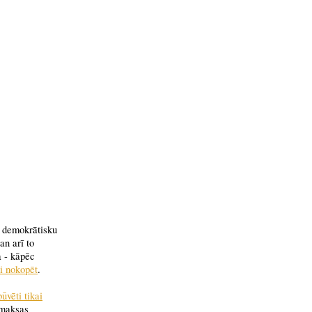
u demokrātisku
n arī to
a - kāpēc
i nokopēt
.
būvēti tikai
zmaksas