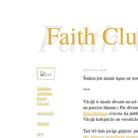
Faith
Faith Cl
2015.10.24
, 10:20
Šodien ļoti daudz lapas uz tr
Jaunākais
***
Arhivētais
Draugi
Vācijā ir daudz dīvaini un ar
Par sevi
un pareizu likumu.) Pie dīvai
Störerhaftung
sviestu, ka publi
autortiesība
Vācijā kafejnīcās un viesnīcā
pīkstulis
Tad vēl tāds jocīgs gājiens: 
ateja
pēc klimata-neitrāliem standa