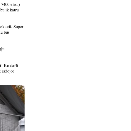
 7400 eiro.)
bu ik katru
ektorā. Super-
au būs
gļu
t! Ko darīt
 ražojot