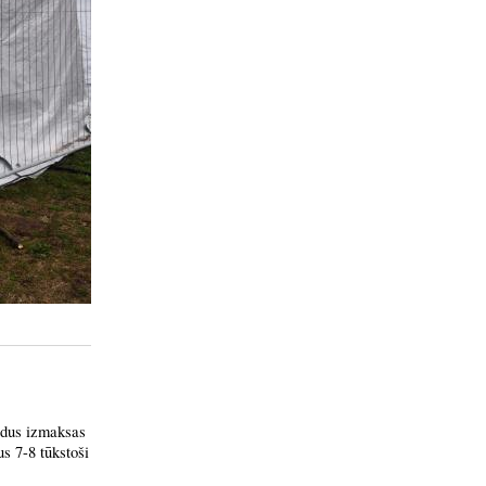
idus izmaksas
s 7-8 tūkstoši