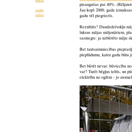
birkas
pieaugušas par 40%. (Rēķinot 
Jau kopš 2000. gada izmaksas 
ienākt
iedirst
gadu vēl piegriezīs.
Rezultāts? Daudzdzīvokļu māju
luksus mājas miljonāriem, plaš
sasniegts: ja uzbūvēto māju ska
Bet tautsaimniecības pieprasī
pieplūdumu, katru gadu būtu j
Bet būvēt nevar: būviecība ne
var? Turēt bēgļus teltīs, un p
elektrību no oglēm - jo atome