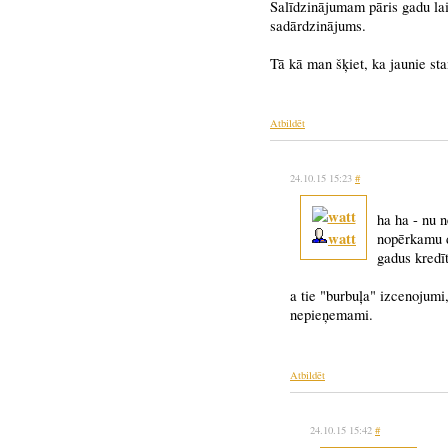
Salīdzinājumam pāris gadu lai
sadārdzinājums.
Tā kā man šķiet, ka jaunie st
Atbildēt
24.10.15 15:23
#
ha ha - nu n
watt
nopērkamu dz
gadus kredīt
a tie "burbuļa" izcenojumi
nepieņemami.
Atbildēt
24.10.15 15:42
#