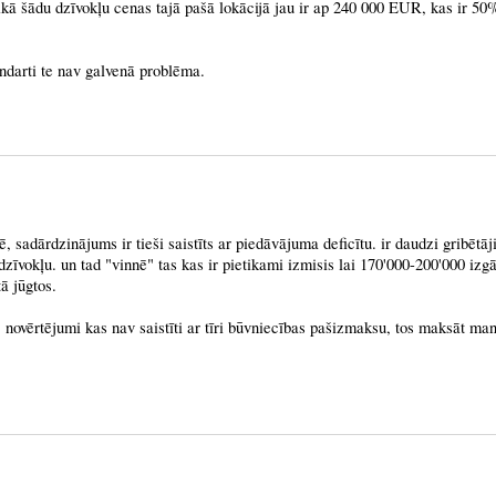
kā šādu dzīvokļu cenas tajā pašā lokācijā jau ir ap 240 000 EUR, kas ir 50
andarti te nav galvenā problēma.
ē, sadārdzinājums ir tieši saistīts ar piedāvājuma deficītu. ir daudzi gribētāj
īvokļu. un tad "vinnē" tas kas ir pietikami izmisis lai 170'000-200'000 izg
ā jūgtos.
, novērtējumi kas nav saistīti ar tīri būvniecības pašizmaksu, tos maksāt ma