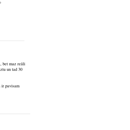
%
i, bet maz reāli
āztu un tad 30
n ir pavisam