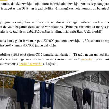
naudā, daudzdzīvokļu mājai katra individuālā dzīvokļa izmaksas pieaug par
ir augušas par 38%, un tagad pielika vēl smagākus noteikumus, un būvniecī
, ģimenes māju būvniecība apstājas pilnībā. Vienīgā rosība - tikai luksus s
i dzīvokļi bagātniekiem kas to var atļauties. (Principā var teikt ka mērķis j
its ir 0, tad visas uzbūvētās mājas ir klimatiski-neitrālas. Urā, biedri!)
jums katru gadu ir vismaz pēc 220'000 jauniem dzīvokļiem. Un sakarā ar bē
āuzbūvē vismaz 400'000 jaunu dzīvokļu.
atbilstu spēkā esošajiem CO2 izmešu standartiem! Tā taču nevar un nedrīks
ūst iekšā karstu gaisu visu cauru ziemu (kurinot kautkādu
mazuta
eļļu vai vnk
lektrostacijas
"zaļie" novēruši
.). Loģiski!