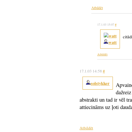
Atbildēt
17.1.03 15:07
#
citād
watt
Atbildēt
17.1.03 14:58
#
solstykker
Apvaino
dažreiz
abstrakti un tad ir vēl t
attiecināms uz ļoti daud
Atbildēt