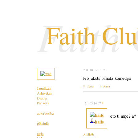
Faith
Faith Cl
2003.01.17
, 13:23
lēts āksts banālā komēdijā
8 raksta
ir doma
Jaunākais
Arhivētais
Draugi
Par sevi
17.1.03 14:07
#
autortiesība
eto ti mņe? a?
kails
pīkstulis
ateja
Atbildēt