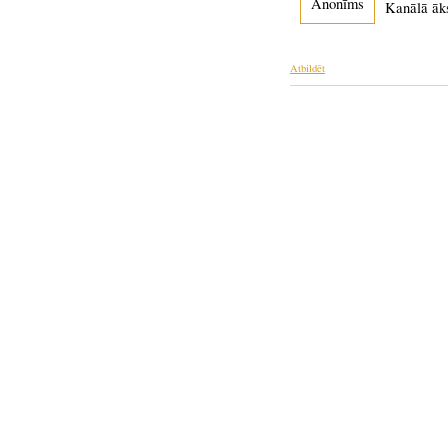
Anonīms
Kanālā āks
Atbildēt