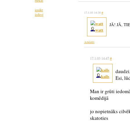
birkas
ienākt
17.1.03 14:38
#
iedirst
JĀ! JĀ, T
watt
Atbildēt
17.1.03 14:47
#
daudzi,
kails
Esi, l
Man ir grūti iedomāt
komēdijā
jo nopietnāks cilvē
skatoties