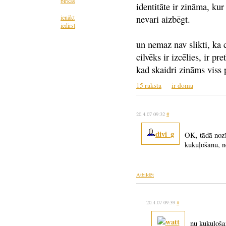
birkas
identitāte ir zināma, kur 
nevari aizbēgt.
ienākt
iedirst
un nemaz nav slikti, ka c
cilvēks ir izcēlies, ir pr
kad skaidri zināms viss 
15 raksta
ir doma
20.4.07 09:32
#
divi_g
OK, tādā nozī
kukuļošanu, n
Atbildēt
20.4.07 09:39
#
nu kukuļoša