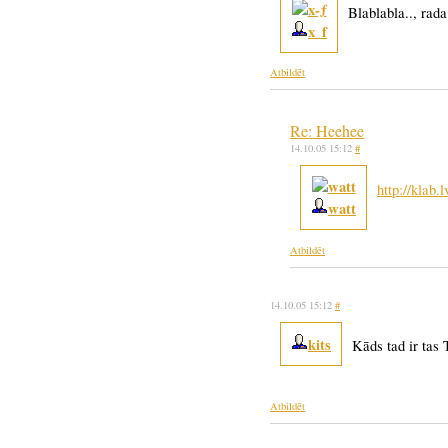
Blablabla.., rada
x_f
Atbildēt
Re: Heehee
14.10.05 15:12
#
http://klab.
watt
Atbildēt
14.10.05 15:12
#
kits
Kāds tad ir tas
Atbildēt