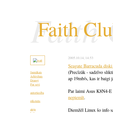
Faith
Faith Cl
2005.10.14
, 14:53
Seagate Barracuda disk
(Precīzāk - sadzīvo slik
Jaunākais
Arhivētais
ap 19mb/s, kas ir baigi j
Draugi
Par sevi
Par laimi Asus K8N4-E 
autortiesība
nepiemīt
.
pīkstulis
Diemžēl Linux šo info s
ateja