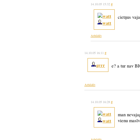
14.10.05 15:32
#
cietņus vaj
watt
Atbildēt
14.10.05 16:11
#
grrr
e? a tur nav B
Atbildēt
14.10.05 16:28
#
man nevajag
watt
vienu masīv
Atbildēt