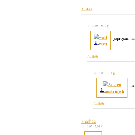
Atbildēt
14.10.05 15:10
#
joprojām nav
watt
Atbildēt
14.10.05 15:11
#
ne
austrinjsh
Atbildēt
Heehee
14.10.05 15:03
#