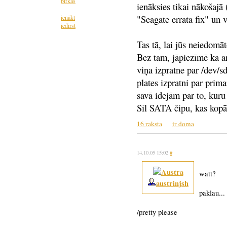
birkas
ienāksies tikai nākošajā 
"Seagate errata fix" un 
ienākt
iedirst
Tas tā, lai jūs neiedomā
Bez tam, jāpiezīmē ka ar
viņa izpratne par /dev/sd
plates izpratni par prim
savā idejām par to, kuru 
Sil SATA čipu, kas kopā
16 raksta
ir doma
14.10.05 15:02
#
watt?
austrinjsh
paklau...
/pretty please