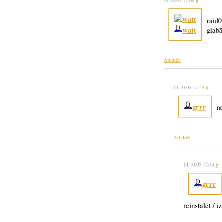
14.10.05 17:08
#
raid0
watt
glabā
Atbildēt
14.10.05 17:43
#
grrr
n
Atbildēt
14.10.05 17:44
#
grrr
reinstalēt / 