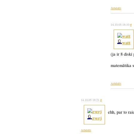
Atbildēt
14.10.05 18:10
#
watt
(ja ir 8 disk
matemātika s
Atbildēt
14.10.05 18:21
#
ehh, par to rai
zverj
Atbildēt