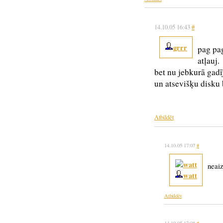
14.10.05 16:43
#
grrr
pag pag
atļauj.
bet nu jebkurā gadī
un atsevišķu disku 
Atbildēt
14.10.05 17:07
#
neaiz
watt
Atbildēt