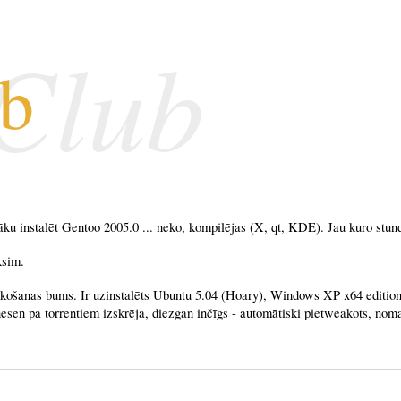
 Club
ub
u instalēt Gentoo 2005.0 ... neko, kompilējas (X, qt, KDE). Jau kuro stundu
ksim.
ekošanas bums. Ir uzinstalēts Ubuntu 5.04 (Hoary), Windows XP x64 edition
esen pa torrentiem izskrēja, diezgan inčīgs - automātiski pietweakots, noma