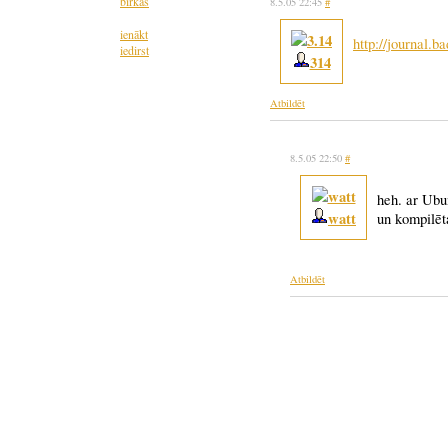
birkas
8.5.05 22:45
#
ienākt
http://journal.b
iedirst
314
Atbildēt
8.5.05 22:50
#
heh. ar Ubu
watt
un kompilēt
Atbildēt