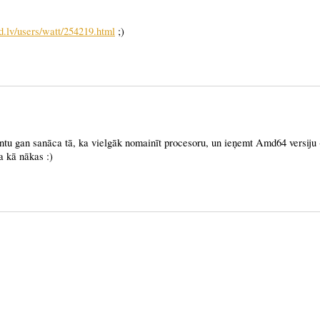
ad.lv/users/watt/25
4219.html
;)
ntu gan sanāca tā, ka vielgāk nomainīt procesoru, un ieņemt Amd64 versiju -
a kā nākas :)