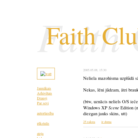
Faith
Faith Cl
2005.05.08
, 15:30
Neliela mazohisma uzplūdā sāk
Jaunākais
Nekas, lēni jūdzam, ātri brau
Arhivētais
Draugi
(btw, uznācis neliels O/S ieč
Par sevi
Scene
Windows XP
Edition (n
autortiesība
diezgan jauks skins, utt)
25 raksta
ir doma
pīkstulis
ateja