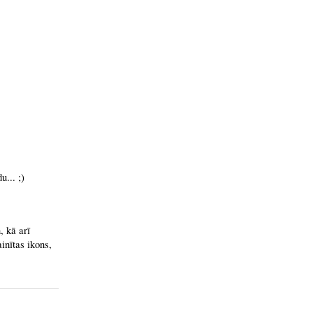
... ;)
, kā arī
inītas ikons,