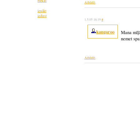
birkas
Atbildēt
ienākt
iedirst
1.5.05 16:19
#
kangaroo
Mana mīļāk
nemet spal
Atbildēt