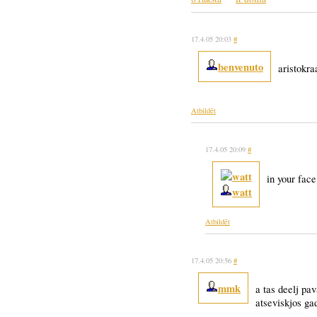
17.4.05 20:03
#
benvenuto
aristokra
Atbildēt
17.4.05 20:09
#
in your face
watt
Atbildēt
17.4.05 20:56
#
mmk
a tas deelj pa
atseviskjos gad