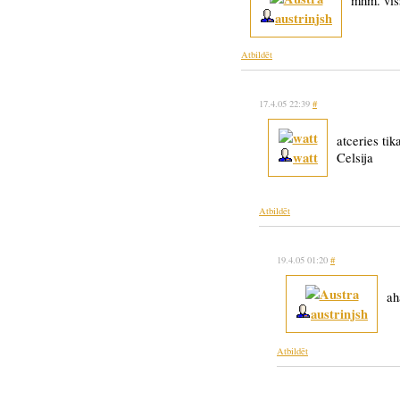
mhm. viss
austrinjsh
Atbildēt
17.4.05 22:39
#
atceries tik
watt
Celsija
Atbildēt
19.4.05 01:20
#
ah
austrinjsh
Atbildēt