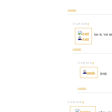
Atbildēt
17.4.05 21:09
#
tas ir, vai 
watt
Atbildēt
17.4.05 22:18
#
mmk
jeap.
Atbildēt
17.4.05 21:55
#