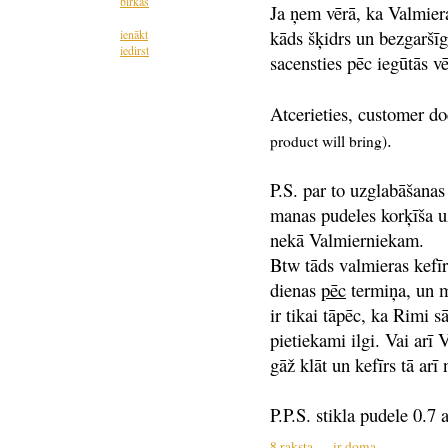
birkas
Ja ņem vērā, ka Valmieras
kāds šķidrs un bezgaršī
ienākt
iedirst
sacensties pēc iegūtās vē
Atcerieties, customer d
.
product will bring)
P.S. par to uzglabāšanas
manas pudeles korķīša uz
nekā Valmierniekam.
Btw tāds valmieras kefī
dienas
pēc
termiņa, un ma
ir tikai tāpēc, ka Rimi 
pietiekami ilgi. Vai arī
gāž klāt un kefīrs tā arī
P.P.S. stikla pudele 0.7 
8 raksta
ir doma