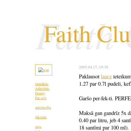
Faith
Faith Cl
2005.04.17
, 19:38
Paklausot
laacz
ieteiku
1.27 par 0.7l pudeli, kef
Jaunākais
Arhivētais
Draugi
Garšo per-fek-ti. PE
Par sevi
autortiesība
Maksā gan gandrīz 5x dā
pīkstulis
0.40 par litru, jeb 4 sa
18 santīmi par 100 ml).
ateja