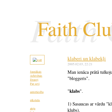
Faith
Faith Cl
klaberi un klabekļi
2005.02.03
, 22:21
Man ienāca prātā tulkoj
Jaunākais
Arhivētais
"bloggeris".
Draugi
Par sevi
klabs
"
".
autortiesība
pīkstulis
1) Sasaucas ar vārdu "kl
ateja
klubs).