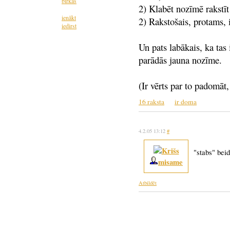
birkas
2) Klabēt nozīmē rakstīt
ienākt
2) Rakstošais, protams, i
iedirst
Un pats labākais, ka tas
parādās jauna nozīme.
(Ir vērts par to padomā
16 raksta
ir doma
4.2.05 13:12
#
"stabs" bei
misame
Atbildēt