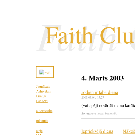
Faith
Faith Cl
4. Marts 2003
Jaunākais
Arhivētais
šodien ir laba diena
Draugi
2003.03.04
, 15:27
Par sevi
(vai spēji novērtēt manu karā
autortiesība
Šo ierakstu nevar komentēt.
pīkstulis
Iepriekšējā diena
|
Nākoš
ateja