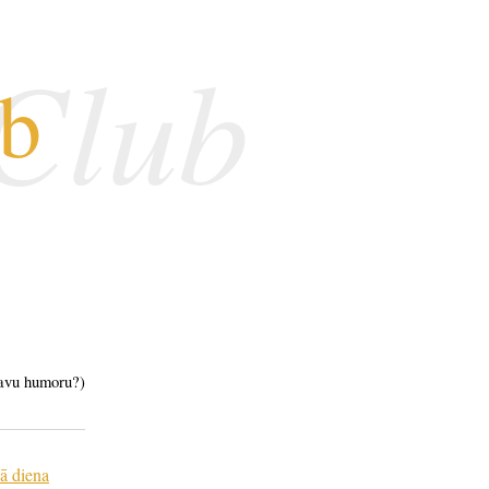
 Club
ub
tavu humoru?)
ā diena