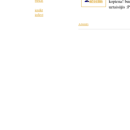
areems
birkas
kopiena! buu
uztaisiijis :P
ienākt
iedirst
Atbildēt