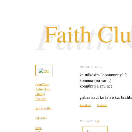
Faith
Faith Cl
2004.01.25
, 16:05
kā tulkosim "community" ?
komūna (nu var...)
Jaunākais
komjūnitija (nu nē)
Arhivētais
Draugi
gribas kaut ko latvisku: brālīb
Par sevi
14 raksta
ir doma
autortiesība
pīkstulis
25.1.04 17:18
#
ateja