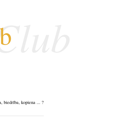
 Club
ub
a, biedrība, kopiena ... ?