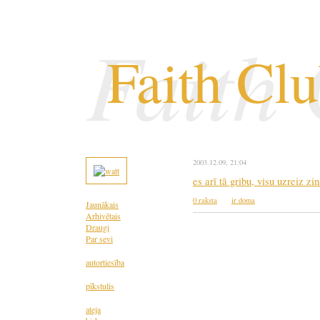
Faith
Faith Cl
2003.12.09
, 21:04
es arī tā gribu, visu uzreiz zin
0 raksta
ir doma
Jaunākais
Arhivētais
Draugi
Par sevi
autortiesība
pīkstulis
ateja