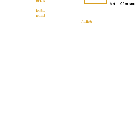
birkas
bet tiešām ša
ienākt
iedirst
Atbildēt