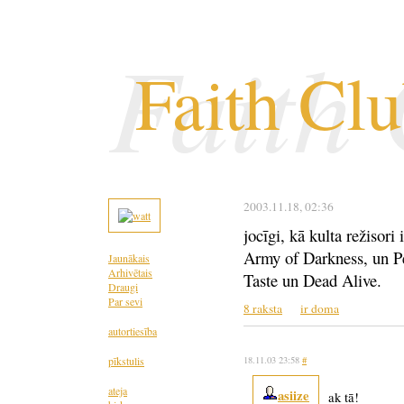
Faith
Faith Cl
2003.11.18
, 02:36
jocīgi, kā kulta režisor
Army of Darkness, un Pe
Jaunākais
Arhivētais
Taste un Dead Alive.
Draugi
Par sevi
8 raksta
ir doma
autortiesība
pīkstulis
18.11.03 23:58
#
ateja
asiize
ak tā!