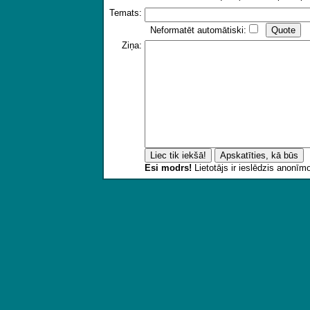
Temats:
Neformatēt automātiski:
Ziņa:
Esi modrs!
Lietotājs ir ieslēdzis anonī