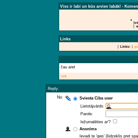
Viss ir labi un būs arvien labāk! - Komen
[
us
[
a
Links
[
Links:
|
go
čau aret
Link
Reply:
No:
Sviesta Ciba user
Lietotājvārds:
Parole:
Iežurnalēties ar'?
Anonīms
Ievadi te 'qws' (liidzeklis pret 