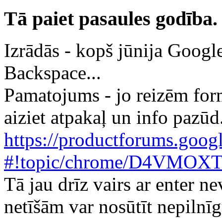
Tā paiet pasaules godība.
Izrādās - kopš jūnija Googl
Backspace...
Pamatojums - jo reizēm form
aiziet atpakaļ un info pazūd
https://productforums.goog
#!topic/chrome/D4VMOX
Tā jau drīz vairs ar enter ne
netīšām var nosūtīt nepilnīg