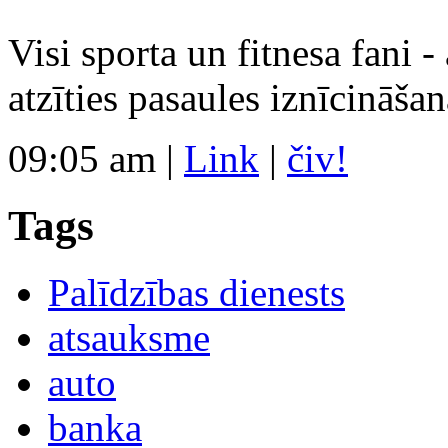
Visi sporta un fitnesa fani -
atzīties pasaules iznīcināša
09:05 am
|
Link
|
čiv!
Tags
Palīdzības dienests
atsauksme
auto
banka