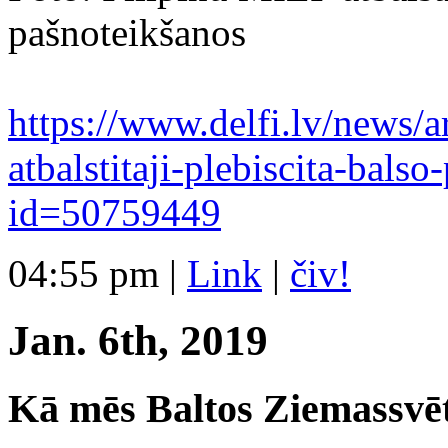
pašnoteikšanos
https://www.delfi.lv/news/a
atbalstitaji-plebiscit
a-balso-
id=50759449
04:55 pm
|
Link
|
čiv!
Jan. 6th, 2019
Kā mēs Baltos Ziemassvē