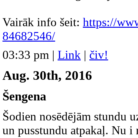
Vairāk info šeit:
https://ww
84682546/
03:33 pm
|
Link
|
čiv!
Aug. 30th, 2016
Šengena
Šodien nosēdējām stundu uz
un pusstundu atpakaļ. Nu i n