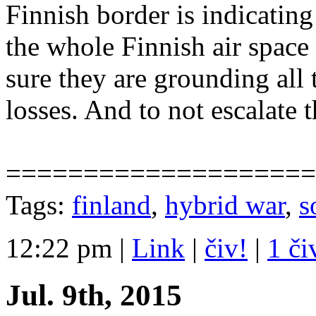
Finnish border is indicating
the whole Finnish air space 
sure they are grounding all 
losses. And to not escalate t
====================
Tags:
finland
,
hybrid war
,
s
12:22 pm
|
Link
|
čiv!
|
1 či
Jul. 9th, 2015