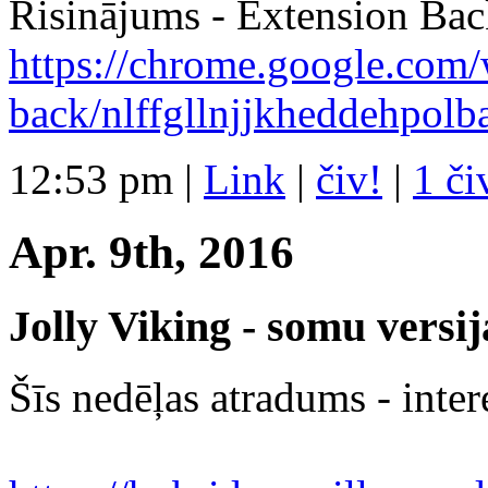
Risinājums - Extension Bac
https://chrome.google.com/
back/nlffgllnjjkhedde
hpolb
12:53 pm
|
Link
|
čiv!
|
1 či
Apr. 9th, 2016
Jolly Viking - somu versi
Šīs nedēļas atradums - intere