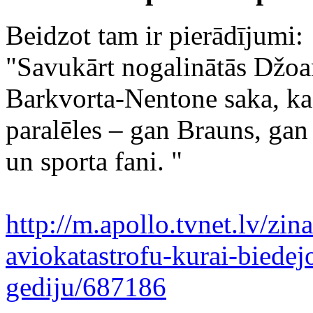
Beidzot tam ir pierādījumi:
"Savukārt nogalinātās Džoa
Barkvorta-Nentone saka, ka 
paralēles – gan Brauns, gan 
un sporta fani. "
http://m.apollo.tvnet.lv/zinas
aviokatastrofu-ku
rai-biedej
gediju/687186