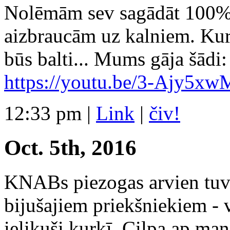
Nolēmām sev sagādāt 100% 
aizbraucām uz kalniem. Kurš
būs balti... Mums gāja šādi:
https://youtu.be/3-Ajy5xw
12:33 pm
|
Link
|
čiv!
Oct. 5th, 2016
KNABs piezogas arvien tuvāk
bijušajiem priekšniekiem -
ielikuši ķurķī. Cilpa ap ma