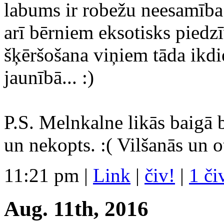
labums ir robežu neesamība.
arī bērniem eksotisks piedz
šķēršošana viņiem tāda ikdi
jaunībā... :)
P.S. Melnkalne likās baigā b
un nekopts. :( Vilšanās un o
11:21 pm
|
Link
|
čiv!
|
1 či
Aug. 11th, 2016