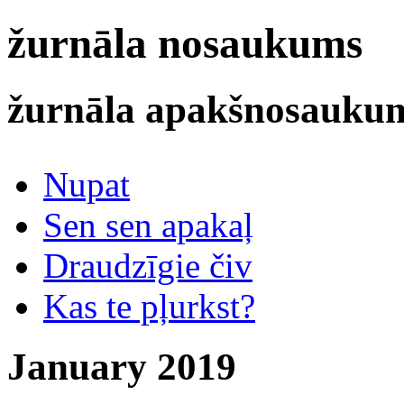
žurnāla nosaukums
žurnāla apakšnosauku
Nupat
Sen sen apakaļ
Draudzīgie čiv
Kas te pļurkst?
January 2019