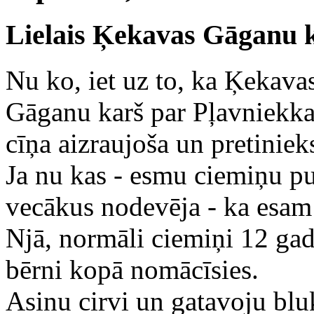
Lielais Ķekavas Gāganu 
Nu ko, iet uz to, ka Ķekava
Gāganu karš par Pļavniekkal
cīņa aizraujoša un pretiniek
Ja nu kas - esmu ciemiņu p
vecākus nodevēja - ka esam t
Njā, normāli ciemiņi 12 ga
bērni kopā nomācīsies.
Asinu cirvi un gatavoju bluķ