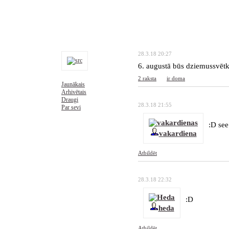
28.3.18 20:27
6. augustā būs dziemussvētki
2 raksta
ir doma
Jaunākais
Arhivētais
Draugi
28.3.18 21:55
Par sevi
:D see
vakardiena
Atbildēt
28.3.18 22:32
:D
heda
Atbildēt