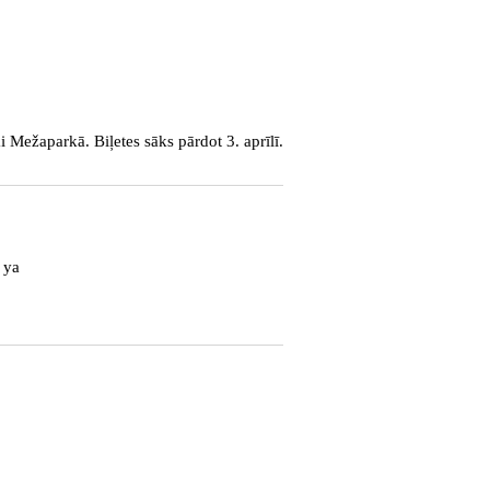
 Mežaparkā. Biļetes sāks pārdot 3. aprīlī.
 ya