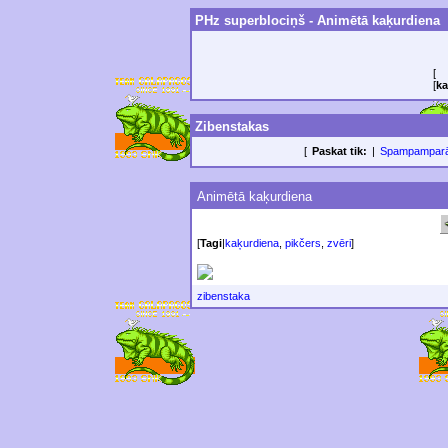
PHz superblociņš - Animētā kaķurdiena
[
[
ka
Zibenstakas
[
Paskat tik:
|
Spampampar
Animētā kaķurdiena
[
Tagi
|
kaķurdiena
,
pikčers
,
zvēri
]
zibenstaka