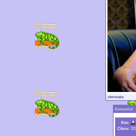
zibenstaka
Komentiņi:
Kas:
Cikos:
201