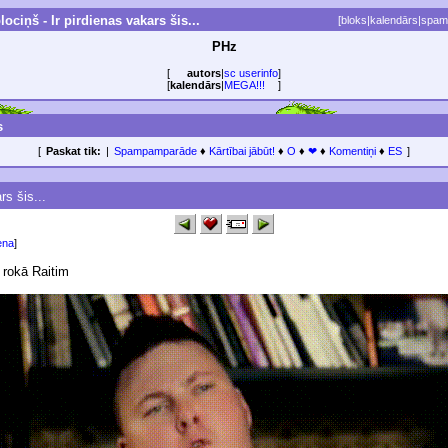
ociņš - Ir pirdienas vakars šis...
[
bloks
|
kalendārs
|
spam
PHz
[
autors
|
sc userinfo
]
[
kalendārs
|
MEGA!!!
]
s
[
Paskat tik:
|
Spampamparāde
♦
Kārtībai jābūt!
♦
O
♦
❤
♦
Komentiņi
♦
ES
]
rs šis...
ena
]
u rokā Raitim