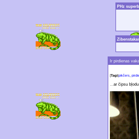
PHz superbl
Zibenstaka
Ir pirdienas vaka
[
Tagi
|
pikčers
,
pirdi
...ar čipsu bļod