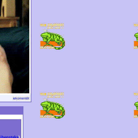
iekomentēt
zibenstaka
)