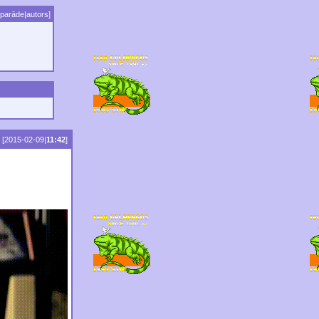
parāde
|
autors
]
[2015-02-09|
11:42
]