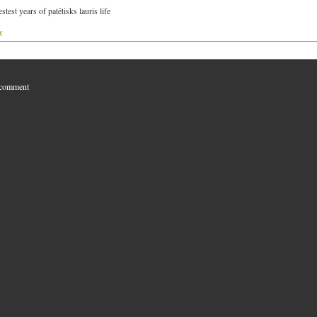
estest years of patētisks lauris life
y
 comment