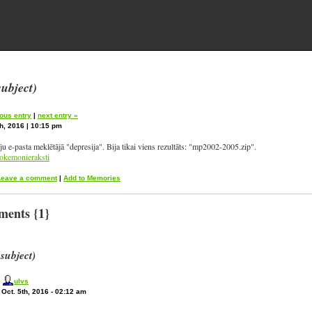
subject)
ous entry
|
next entry »
h, 2016 | 10:15 pm
īju e-pasta meklētājā "depresija". Bija tikai viens rezultāts: "mp2002-2005.zip".
okemonieraksti
Leave a comment
|
Add to Memories
ents {1}
 subject)
ulvs
Oct. 5th, 2016 - 02:12 am