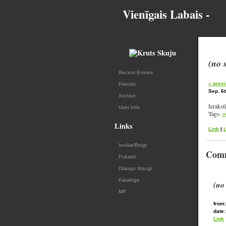
Vienīgais Labais -
(no 
Recent Entries
« previ
Friends
Sep. 6t
Archive
Ierakst
User Info
Tags:
p
Links
Link
|
Ienākt/Beigt
Comm
Pukstēt
Draugu draugi
Katalogs
(no
MP
from:
date:
Link