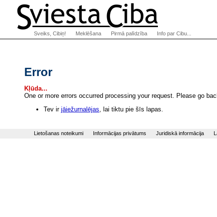
Sveiks, Cibiņ!
Meklēšana
Pirmā palīdzība
Info par Cibu...
Error
Kļūda...
One or more errors occurred processing your request. Please go back
Tev ir
jāiežurnalējas
, lai tiktu pie šīs lapas.
Lietošanas noteikumi
Informācijas privātums
Juridiskā informācija
L