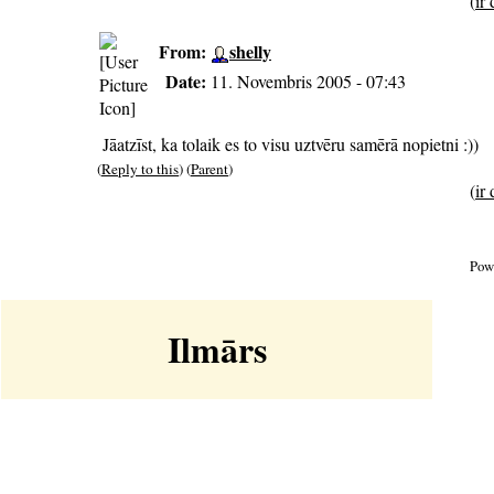
(
ir
From:
shelly
Date:
11. Novembris 2005 - 07:43
Jāatzīst, ka tolaik es to visu uztvēru samērā nopietni :))
(
Reply to this
) (
Parent
)
(
ir
Pow
Ilmārs