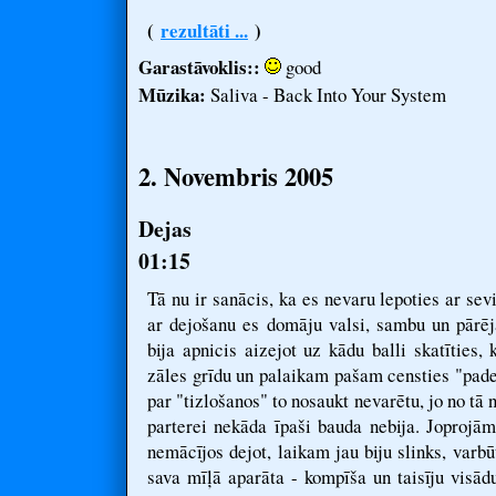
(
rezultāti ...
)
Garastāvoklis::
good
Mūzika:
Saliva - Back Into Your System
2. Novembris 2005
Dejas
01:15
Tā nu ir sanācis, ka es nevaru lepoties ar se
ar dejošanu es domāju valsi, sambu un pārēj
bija apnicis aizejot uz kādu balli skatīties, 
zāles grīdu un palaikam pašam censties "pade
par "tizlošanos" to nosaukt nevarētu, jo no tā
parterei nekāda īpaši bauda nebija. Joproj
nemācījos dejot, laikam jau biju slinks, varbū
sava mīļā aparāta - kompīša un taisīju visādu