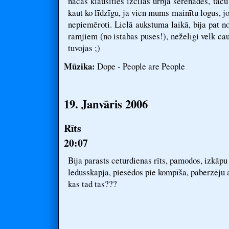
nācās klausīties izcilās urbja serenādēs, taču
kaut ko līdzīgu, ja vien mums mainītu logus, j
nepiemēroti. Lielā aukstuma laikā, bija pat n
rāmjiem (no istabas puses!), nežēlīgi velk cau
tuvojas ;)
Mūzika:
Dope - People are People
19. Janvāris 2006
Rīts
20:07
Bija parasts ceturdienas rīts, pamodos, izkāpu 
ledusskapja, piesēdos pie kompīša, paberzēju ac
kas tad tas???