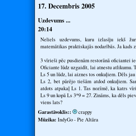
17. Decembris 2005
Uzdevums ...
20:14
Neliels uzdevums, kuru izlasīju iekš žu
matemātikas praktiskajās nodarībās. Ja kads zi
3 vīrieši pēc pusdienām restorānā oficiantei i
Oficiante lūdz uzgaidīt, lai atnestu atlikumu
Ls 5 un lūdz, lai aiznes tos onkuļiem. Dēls ja
Ls 2, bet pārējo tiešām atdod onkuļiem. S
atdots atpakaļ Ls 1. Tas nozīmē, ka katrs vīr
Ls 9 un kopā Ls 3*9 = 27. Zināms, ka dēls piev
viens lats?
Garastāvoklis::
crappy
Mūzika:
IndyGo - Pie Altāra