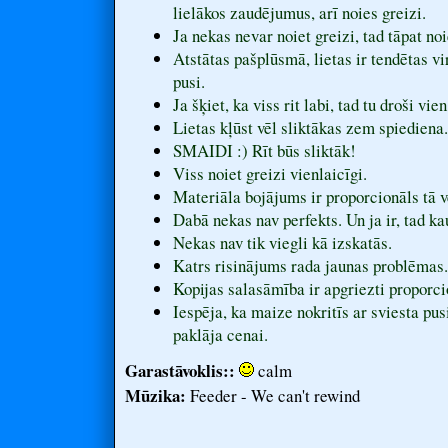
lielākos zaudējumus, arī noies greizi.
Ja nekas nevar noiet greizi, tad tāpat noi
Atstātas pašplūsmā, lietas ir tendētas vi
pusi.
Ja šķiet, ka viss rit labi, tad tu droši vien
Lietas kļūst vēl sliktākas zem spiediena.
SMAIDI :) Rīt būs sliktāk!
Viss noiet greizi vienlaicīgi.
Materiāla bojājums ir proporcionāls tā v
Dabā nekas nav perfekts. Un ja ir, tad kau
Nekas nav tik viegli kā izskatās.
Katrs risinājums rada jaunas problēmas.
Kopijas salasāmība ir apgriezti proporc
Iespēja, ka maize nokritīs ar sviesta pusi
paklāja cenai.
Garastāvoklis::
calm
Mūzika:
Feeder - We can't rewind