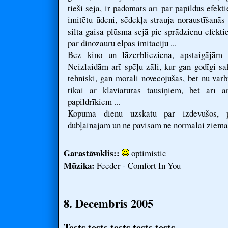
tieši sejā, ir padomāts arī par papildus efekt
imitētu ūdeni, sēdekļa strauja noraustīšanās
silta gaisa plūsma sejā pie sprādzienu efekti
par dinozauru elpas imitāciju ...
Bez kino un lāzerblieziena, apstaigājām
Neizlaidām arī spēļu zāli, kur gan godīgi sak
tehniski, gan morāli novecojušas, bet nu varb
tikai ar klaviatūras tausiņiem, bet arī 
papildrīkiem ...
Kopumā dienu uzskatu par izdevušos, pa
dubļainajam un ne pavisam ne normālai ziemai
Garastāvoklis::
optimistic
Mūzika:
Feeder - Comfort In You
8. Decembris 2005
Tests tests tests tests tests ...