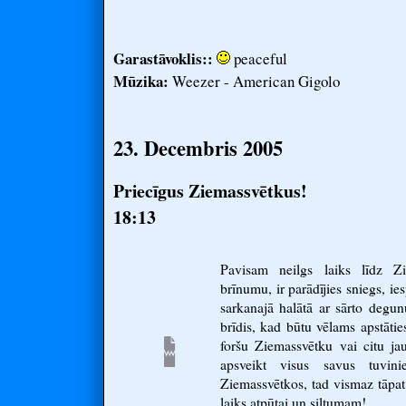
Garastāvoklis::
peaceful
Mūzika:
Weezer - American Gigolo
23. Decembris 2005
Priecīgus Ziemassvētkus!
18:13
Pavisam neilgs laiks līdz Z
brīnumu, ir parādījies sniegs, ie
sarkanajā halātā ar sārto degunu
brīdis, kad būtu vēlams apstāties
foršu Ziemassvētku vai citu ja
apsveikt visus savus tuvini
Ziemassvētkos, tad vismaz tāpat, p
laiks atpūtai un siltumam!