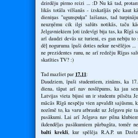
dzirdēju pirmo reizi ... :D Nu kā tad, prot
likās totāla vilšanās - izskatījās pēc kaut 
dieniņas "ugunspuķu" laišanas, tad turpināj
neuzņēmu cik ilgi salūts notikās, taču k
Jelgavniekiem ļoti izdevīgi bija tas, ka Rīgā 
arī daudzi devās uz turieni, es gan nebiju to 
dēļ noguruma īpaši doties nekur nevēlējos ... 
ne prezidentes runu, ne arī redzēju Rīgas sal
skatīties TV? :)
17.11
Tad mazliet par
:
Daudziem, īpaši studentiem, zināms, ka 17.1
diena, tāpat arī nav noslēpums, ka jau sen
Latvijas vieta bijusi un ir studentu pilsēta J
mācās Rīgā nespēju vien apvaldīt sajūsmu, k
nozīmē to, ka varu atbraukt uz Jelgavu pie ta
pasākumi. Lai arī Jelgava nav pilna klubie
ikdendēļas pasākumiem pārbagāta, tomēr nel
balti krekli
, kur spēlēja R.A.P. un Dzel