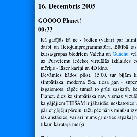
16. Decembris 2005
GOOOO Planet!
00:33
Kā gadījās kā ne - šodien (vakar) par laimi 
darbi un lietojumprogrammatūra. Būtībā tas
kursa/grupas biedriem Valchu un
Gunchu
velt
uz Purvciemu iečekot virtuālās izklaides 
mērķis - lāzer kariņi un 4D kino.
Devāmies kādos plkst. 15:00, tur bijām k
simpātiska, moderna ēka, tiesa gan - super
izgaismots, tāpēc tumsā to grūti saskatīt, b
Planet, diez ko simpātiska nav, vismaz vizuāl
ka gājējiem TIEŠĀM ir jābaidās, neskatoties uz
pāriet gājēju pāreju, taču pēc pāris minūšu izv
tās apstāsies, vai arī mums griesties atpakaļ 
tikām kārotajā mērķī.