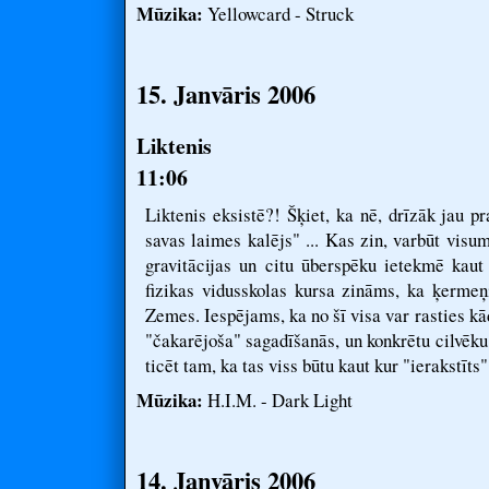
Mūzika:
Yellowcard - Struck
15. Janvāris 2006
Liktenis
11:06
Liktenis eksistē?! Šķiet, ka nē, drīzāk jau 
savas laimes kalējs" ... Kas zin, varbūt visu
gravitācijas un citu ūberspēku ietekmē kau
fizikas vidusskolas kursa zināms, ka ķermeņi
Zemes. Iespējams, ka no šī visa var rasties kā
"čakarējoša" sagadīšanās, un konkrētu cilvēku
ticēt tam, ka tas viss būtu kaut kur "ierakstīts" 
Mūzika:
H.I.M. - Dark Light
14. Janvāris 2006