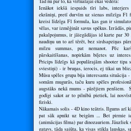
Tad nu par to, ka virtuālajai ēkai vēderā:
Ienākot iekšā iespaids tīri labs, interjers
ekrāniņi, pretī durvīm uz sienas milzīga F1 
kreisi līdzīga F1 formula, kas gan ir simulato
vēlas, var izmēģināt savus spēkus. Izrādās, p
pakalpojumus, ir jāiegādājas id karte par 30 s
naudiņu un to arī tērēt, bez sirdsapziņas pā
milzu summas, pat nemanot. Pēc kar
pārskaitīšanas, nopirkām biļetes uz intere
Pricips līdzīgs kā populārajām shooter tipa
sviestiņi) - ir bruņas, ierocis, ej tikai un bl
Mūsu spēles grupa bija interesanta situācija -
somām mugurās, taču kuru spēles profesionāl
augstāks nekā mums - pārējiem penšiem. Sp
godīgi sakot ar to pilnībā pietiek, lai nosvī
fiziski.
Nākamais solis - 4D kino teātris. Ilgums arī k
pat sāk apnikt uz beigām ... Bet pirmie ie
(animācijas filma) par dinozauriem. Jāuzliek s
gatavs, tāda sajūta, ka visas stikla lauskas, 