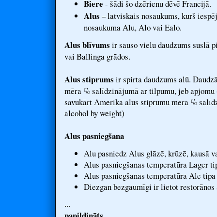
Biere
- šādi šo dzērienu dēvē Francijā.
Alus
– latviskais nosaukums, kurš iespēj
nosaukuma Alu, Alo vai Ealo.
Alus blīvums
ir sauso vielu daudzums suslā p
vai Ballinga grādos.
Alus stiprums
ir spirta daudzums alū. Daudzā
mēra % salīdzinājumā ar tilpumu, jeb apjomu (
savukārt Amerikā alus stiprumu mēra % salīdz
alcohol by weight)
Alus pasniegšana
Alu pasniedz Alus glāzē, krūzē, kausā v
Alus pasniegšanas temperatūra Lager tip
Alus pasniegšanas temperatūra Ale tipa 
Diezgan bezgaumīgi ir lietot restorānos 
...
papildināts