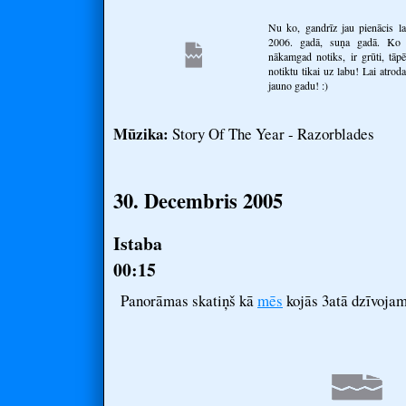
Nu ko, gandrīz jau pienācis la
2006. gadā, suņa gadā. Ko g
nākamgad notiks, ir grūti, tāpē
notiktu tikai uz labu! Lai atrod
jauno gadu! :)
Mūzika:
Story Of The Year - Razorblades
30. Decembris 2005
Istaba
00:15
Panorāmas skatiņš kā
mēs
kojās 3atā dzīvojam 