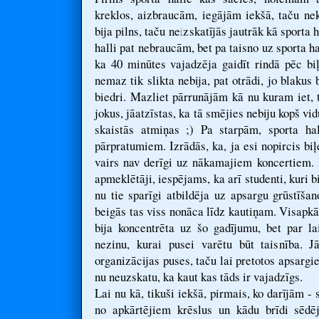
kreklos, aizbraucām, iegājām iekšā, taču nek
bija pilns, taču neizskatījās jautrāk kā sporta
halli pat nebraucām, bet pa taisno uz sporta h
ka 40 minūtes vajadzēja gaidīt rindā pēc bi
nemaz tik slikta nebija, pat otrādi, jo blakus
biedri. Mazliet pārrunājām kā nu kuram iet, 
jokus, jāatzīstas, ka tā smējies nebiju kopš vid
skaistās atmiņas ;) Pa starpām, sporta hal
pārpratumiem. Izrādās, ka, ja esi nopircis biļ
vairs nav derīgi uz nākamajiem koncertiem. 
apmeklētāji, iespējams, ka arī studenti, kuri
nu tie sparīgi atbildēja uz apsargu grūstīšan
beigās tas viss nonāca līdz kautiņam. Visapkā
bija koncentrēta uz šo gadījumu, bet par la
nezinu, kurai pusei varētu būt taisnība. J
organizācijas puses, taču lai pretotos apsargi
nu neuzskatu, ka kaut kas tāds ir vajadzīgs.
Lai nu kā, tikuši iekšā, pirmais, ko darījām 
no apkārtējiem krēslus un kādu brīdi sēd