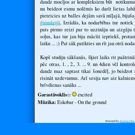
daudz mocījos ar kompleksiem būt notikumu c
nu beidzot esmu nolēmis ko darīt lietas labā
pieteicies uz balles dejām savā mīļajā, bijuš
ģimnāzijā
. Izrādās, ka nodarbības tur notiek
pats pirmo reizi par to uzzināju un aizgāju 
soļus, kas tur jau bija mācīti iepriekš, prota
laiku ... ;) Pat sāk patikties un rīt jau otrā noda
Kopš studiju sākšanās, šķiet laiks rit paātrin
pēc otras, 1. , 2., 3. ... 9. un 4dien vēl kontr
daudz maz saprast tikai šonedēļ, jo beidzot
risināt uzdevumus. Arī sesija nav aiz kalnie
brīvdienas sanāks ...
Garastāvoklis::
excited
Mūzika:
Eskobar - On the ground
Powered by
Sviesta Ciba