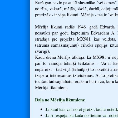
Kurš gan nezin pasaulē slavenāko "veiksmes" 
no rīta, vakarā, mājās, skolā, darbā, ceļojumā
precīzāk - ir viņa likumi. Mērfijs - tas ir "ve
Mērfija likumi radās 1946. gadā Edvarda 
nosaukti par godu kapteinim Edvardam A. 
strādāja pie projekta MX981, kas veidots, l
(ātruma samazinājumu) cilvēks spējīgs iztur
svarīgi).
Kādu dienu Mērfijs atklāja, ka MX981 ir nepa
par to vainoja tehniķi teikdams - "Ja ir kā
nepareizi - tad viņš (tehniķis) to noteikti atr
izspēra interesantus izteicienus. Ar to pieti
tos šad tad saglabātu ierakstu burtnīcā, kuru 
Mērfija likumiem.
Daļa no Mērfija likumiem:
Ja kaut kas var noiet greizi, tad tā noteik
Ja ir iespēja, ka kāda no lietām var noiet