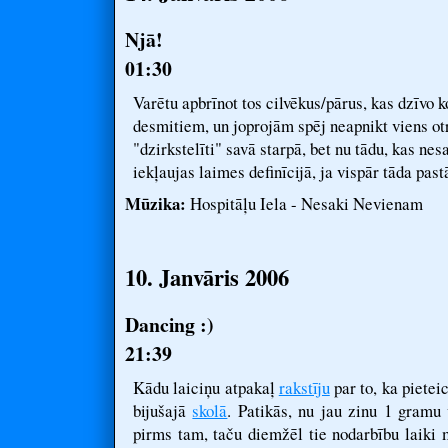
Njā!
01:30
Varētu apbrīnot tos cilvēkus/pārus, kas dzīvo 
desmitiem, un joprojām spēj neapnikt viens ot
"dzirkstelīti" savā starpā, bet nu tādu, kas ne
iekļaujas laimes definīcijā, ja vispār tāda pastāv
Mūzika:
Hospitāļu Iela - Nesaki Nevienam
10. Janvāris 2006
Dancing :)
21:39
Kādu laiciņu atpakaļ
rakstīju
par to, ka pietei
bijušajā
skolā
. Patikās, nu jau zinu 1 gramu
pirms tam, taču diemžēl tie nodarbību laiki m