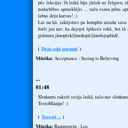
pēc lekcijas 1h laikā bija jātiek uz Jelgavu,
nodarbības apmeklējis ... taču esmu pilns a
labus deju kursus! :)
Lai nu kā, rakājoties pa kompītu atradu savu 
forši jau nav, ka dejojot špikeris rokā, bet t
grāmata jānopērk/jānokopē/jānolejuplādē.
(
Deju soļu paraugi
)
Mūzika:
Acceptance - Seeing is Believing
...
01:48
Slinkums rakstīt sesija laikā, taču nav slinkum
TestoMāniju! :)
(
Teeesti ...
)
Mūzika:
Rammstein - Los