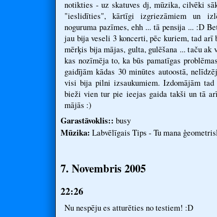
notikties - uz skatuves dj, mūzika, cilvēki s
"ieslidīties", kārtīgi izgriezāmiem un i
noguruma pazīmes, ehh ... tā pensija ... :D Be
jau bija veseli 3 koncerti, pēc kuriem, tad arī b
mērķis bija mājas, gulta, gulēšana ... taču ak v
kas nozīmēja to, ka būs pamatīgas problēmas i
gaidījām kādas 30 minūtes autoostā, nelīdzēja
visi bija pilni izsaukumiem. Izdomājām tad 
bieži vien tur pie ieejas gaida takši un tā ar
mājās :)
Garastāvoklis::
busy
Mūzika:
Labvēlīgais Tips - Tu mana ģeometris
7. Novembris 2005
22:26
Nu nespēju es atturēties no testiem! :D