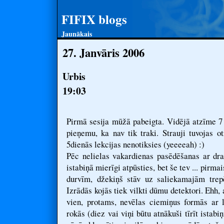
FIFIX blogs
Jaunākais
27. Janvāris 2006
Urbis
19:03
Pirmā sesija mūžā pabeigta. Vidējā atzīme 7
pieņemu, ka nav tik traki. Strauji tuvojas ot
5dienās lekcijas nenotiksies (yeeeeah) :)
Pēc nelielas vakardienas pasēdēšanas ar dra
istabiņā mierīgi atpūsties, bet še tev ... pirma
durvīm, džekiņš stāv uz saliekamajām trepē
Izrādās kojās tiek vilkti dūmu detektori. Ehh, 
vien, protams, nevēlas ciemiņus formās ar l
rokās (diez vai viņi būtu atnākuši tīrīt istabiņ