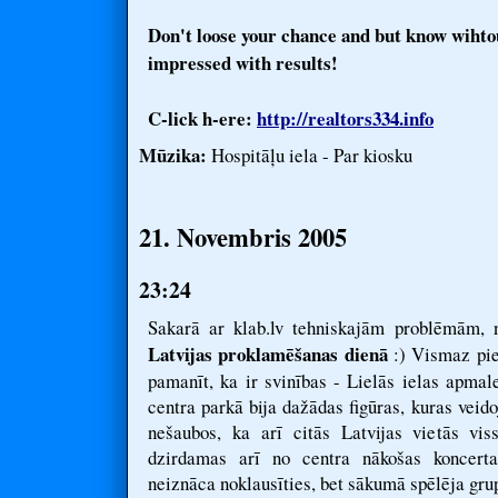
Don't loose your chance and but know wihtou
impressed with results!
C-lick h-ere:
http://realtors334.info
Mūzika:
Hospitāļu iela - Par kiosku
21. Novembris 2005
23:24
Sakarā ar klab.lv tehniskajām problēmām, n
Latvijas proklamēšanas dienā
:) Vismaz pie
pamanīt, ka ir svinības - Lielās ielas apmale
centra parkā bija dažādas figūras, kuras veido
nešaubos, ka arī citās Latvijas vietās vis
dzirdamas arī no centra nākošas koncert
neiznāca noklausīties, bet sākumā spēlēja grup