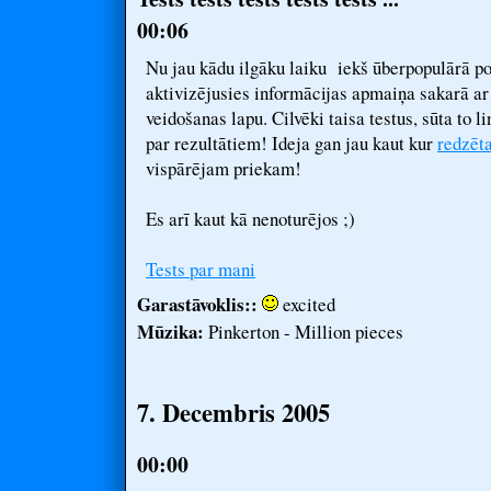
00:06
Nu jau kādu ilgāku laiku iekš ūberpopulārā po
aktivizējusies informācijas apmaiņa sakarā a
veidošanas lapu. Cilvēki taisa testus, sūta to 
par rezultātiem! Ideja gan jau kaut kur
redzēt
vispārējam priekam!
Es arī kaut kā nenoturējos ;)
Tests par mani
Garastāvoklis::
excited
Mūzika:
Pinkerton - Million pieces
7. Decembris 2005
00:00