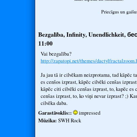
Priecīgus un gaišu
Bezgalība, Infinity, Unendlichkeit, 
11:00
Vai bezgalība?
http://zapatopi.net/themes/dactylfractal
zoom.
Ja jau tā ir cilvēkam neizprotama, tad kāpēc t
es cenšos izprast, kāpēc cilvēki cenšas izprast
kāpēc citi cilvēki cenšas izprast, to, kapēc es 
cenšas izprast, to, ko viņi nevar izprast? ;) Ka
cilvēka daba.
Garastāvoklis::
impressed
Mūzika:
SWH Rock