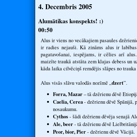
4. Decembris 2005
Alumātikas konspekts! :)
00:50
Alus ir viens no vecākajiem pasaules dzērieni
ir radies nejauši. Kā zināms alus ir labība
pagatavošanai, iespējams, ir cēlies arī alu
maizīte traukā atstāta zem klajas debess un uz
kāda laika cilvēciņš remdējis slāpes no trauka
dzert
Alus visās slāvu valodās nozīmē „
”.
Forra, Mazar
– tā dzērienu dēvē Etiopij
Caelia, Cerea
- dzērienu dēvē Spānijā, 
nosaukumu.
Cythos
- šādi dzērienu dēvēja senajā Al
Ale, beer
- tā dzērienu dēvē Lielbritānij
Peor, bior, Pier
- dzērienu dēvē Vācijā.