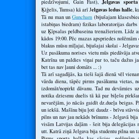
Jelgavas sporta
piedzīvojumi, Gain Fast),
elgavas ledus halle
Ķiģelis, Tumsa) kā arī J
, k
Tā nu man un
Guncham
(bijušajam klasesbie
istabiņas biedram) fizikas laboratorijas darb
uz Ķīpsalas peldbaseina trenažieriem. Līdz ar
kādos 19:00. Pēc mazas apspriedes nolēmām do
blakus mūsu mīļajai, bijušajai skolai - Jelgava
Uz pasākuma norises vietu mūs piedāvāja atv
Katrīna un paldies viņai par to, taču dažus j
bet tas nav ļauni domāts ... :)
Tā arī sagadījās, ka tieši šajā dienā vēl vie
vārda diena, tāpēc pirms pasākuma vietas, 
izdomāt/nopirkt dāvanu. Tad nu devāmies uz 
notika dziesmu duelis tā kā par biļešu pirkša
nevarējām, jo nācās gaidīt dz.dueļa beigas. P
un iekšā. Mašīnu biju ļoti daudz - brīvu stāvvie
pilns un nav jau nekāds brīnums - Jelgavā bija
visām Latvijas daļām - šeit bija delegācijas 
utt. Katrā ziņā Jelgava bija studentu pilna un t
Pirms sporta halle kas sācies, nolēmām a