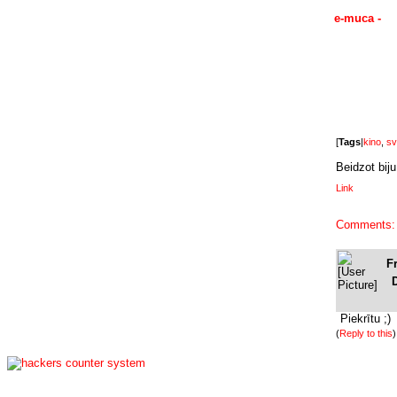
e-muca -
[
Tags
|
kino
,
sv
Beidzot bij
Link
Comments:
F
Piekrītu ;)
(
Reply to this
)