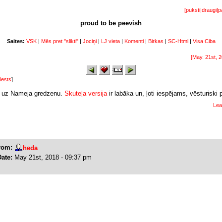
[
puksti
|
draugi
|
p
proud to be peevish
Saites:
VSK
|
Mēs pret "slikti"
|
Jociņi
|
LJ vieta
|
Komenti
|
Birkas
|
SC-Html
|
Visa Ciba
[May. 21st, 
iests
]
u uz Nameja gredzenu.
Skuteļa versija
ir labāka un, ļoti iespējams, vēsturiski 
Lea
rom:
heda
Date:
May 21st, 2018 - 09:37 pm