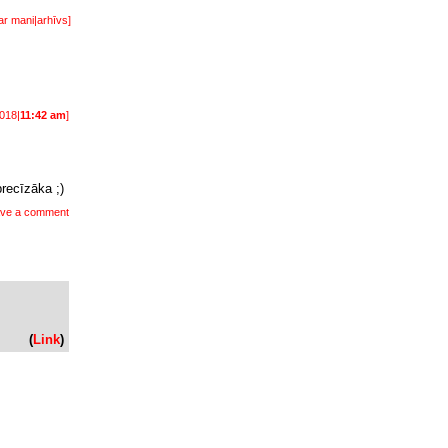
ar mani
|
arhīvs
]
2018|
11:42 am
]
precīzāka ;)
ve a comment
(
Link
)