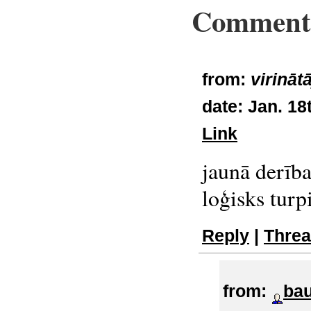
Comments
from:
virinātā
date:
Jan. 18t
Link
jaunā derība
loģisks tur
Reply
|
Thre
from:
ba