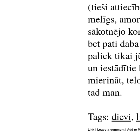
(tieši attiec
melīgs, amorā
sākotnējo ko
bet pati daba
paliek tikai 
un iestādītie 
mierināt, tel
tad man.
Tags:
dievi
,
l
Link
|
Leave a comment
|
Add to 