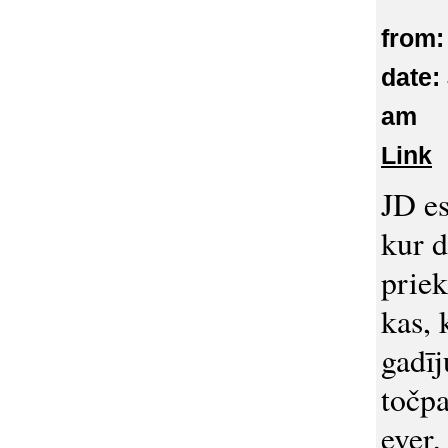
from:
date:
am
Link
JD es
kur d
priek
kas, 
gadīj
točpa
ever,