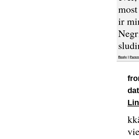
most
ir mi
Negri
slud
Reply
|
Paren
fr
dat
Li
kk
vi