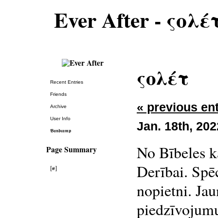
Ever After - ςολέ
ςολέτ
Recent Entries
Friends
« previous en
Archive
User Info
Jan. 18th, 202
𝕭𝖆𝖓𝖉𝖈𝖆𝖒𝖕
No Bībeles ka
Page Summary
Derībai. Spēc
[
]
#
nopietni. Ja
piedzīvojumu