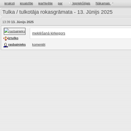
ieraksti
iesaistītie
iearhivētie
par
Iepriekšējais
Nākamais
Tulka / tulkotāja rokasgrāmata - 13. Jūnijs 2025
13:39
13. Jūnijs 2025
meklēšanā kirkegors
iztulko
rasbainieks
komentēt