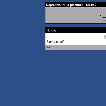
Depresīva troļļa piezīmes - Nu ko?
[
us
[
a
Nu ko?
Ziema cauri?
link