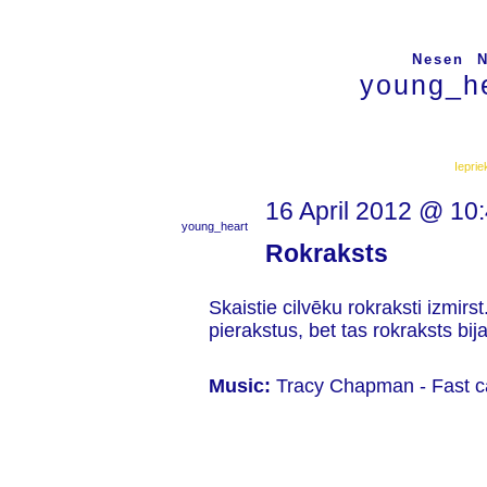
Nesen
N
young_he
Ieprie
16 April 2012 @ 10
young_heart
Rokraksts
Skaistie cilvēku rokraksti izmir
pierakstus, bet tas rokraksts bij
Music:
Tracy Chapman - Fast c