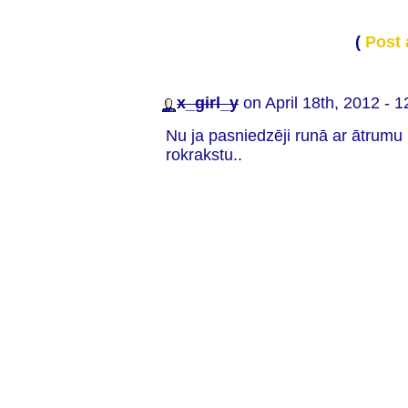
(
Post
x_girl_y
on April 18th, 2012 - 
Nu ja pasniedzēji runā ar ātrumu 7
rokrakstu..